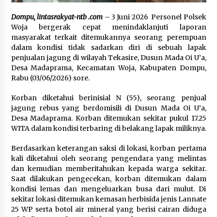
Pelarian terduga Otak Curanmor di Kecamatan
Dompu, lintasrakyat-ntb .com
– 3 Juni 2026 Personel Polsek
kempo, Berakhir di tangan Tim Opsnal Polsek
Woja bergerak cepat menindaklanjuti laporan
Kempo
masyarakat terkait ditemukannya seorang perempuan
3 minggu ago
dalam kondisi tidak sadarkan diri di sebuah lapak
penjualan jagung di wilayah Tekasire, Dusun Mada Oi U’a,
Tim Opsnal Polsek Kempo Amankan salah satu
Desa Madaprama, Kecamatan Woja, Kabupaten Dompu,
Terduga Curanmor yang sempat jadi DPO
selama Sepekan
Rabu (03/06/2026) sore.
4 minggu ago
Korban diketahui berinisial N (55), seorang penjual
jagung rebus yang berdomisili di Dusun Mada Oi U’a,
Tim Opsnal Polsek Kempo Amankan salah satu
Terduga Curanmor yang sempat jadi DPO
Desa Madaprama. Korban ditemukan sekitar pukul 17.25
selama Sepekan
WITA dalam kondisi terbaring di belakang lapak miliknya.
4 minggu ago
Berdasarkan keterangan saksi di lokasi, korban pertama
Sekjen GTKN Desak Revisi PermenPANRB
kali diketahui oleh seorang pengendara yang melintas
Nomor 9 Tahun 2026, Soroti Ketidakpastian
dan kemudian memberitahukan kepada warga sekitar.
Nasib PPPK Paruh Waktu di Tengah
Keterbatasan Fiskal Daerah
Saat dilakukan pengecekan, korban ditemukan dalam
4 minggu ago
kondisi lemas dan mengeluarkan busa dari mulut. Di
sekitar lokasi ditemukan kemasan herbisida jenis Lannate
Polsek Pekat Kawal Aksi Petani Tebu Secara
Humanis, Dialog dengan PT SMS Hasilkan
25 WP serta botol air mineral yang berisi cairan diduga
Kesepakatan Awal Demi Menjaga Harkamtibmas