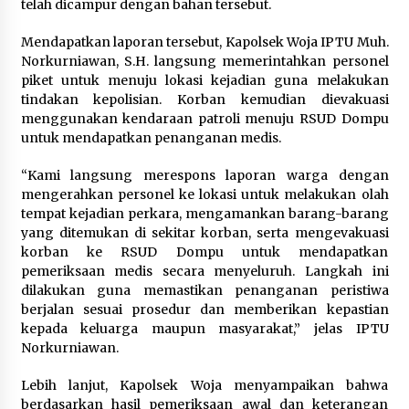
telah dicampur dengan bahan tersebut.
1 bulan ago
Mendapatkan laporan tersebut, Kapolsek Woja IPTU Muh.
SATRESNARKOBA POLRES DOMPU AMANKAN
Norkurniawan, S.H. langsung memerintahkan personel
TERDUGA PELAKU NARKOTIKA DI KECAMATAN
piket untuk menuju lokasi kejadian guna melakukan
KEMPO, BELASAN PAKET DIDUGA SABU DISITA
tindakan kepolisian. Korban kemudian dievakuasi
1 bulan ago
menggunakan kendaraan patroli menuju RSUD Dompu
untuk mendapatkan penanganan medis.
“Kami langsung merespons laporan warga dengan
mengerahkan personel ke lokasi untuk melakukan olah
tempat kejadian perkara, mengamankan barang-barang
yang ditemukan di sekitar korban, serta mengevakuasi
korban ke RSUD Dompu untuk mendapatkan
pemeriksaan medis secara menyeluruh. Langkah ini
dilakukan guna memastikan penanganan peristiwa
berjalan sesuai prosedur dan memberikan kepastian
kepada keluarga maupun masyarakat,” jelas IPTU
Norkurniawan.
Lebih lanjut, Kapolsek Woja menyampaikan bahwa
berdasarkan hasil pemeriksaan awal dan keterangan