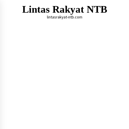
Skip
Lintas Rakyat NTB
to
content
lintasrakyat-ntb.com