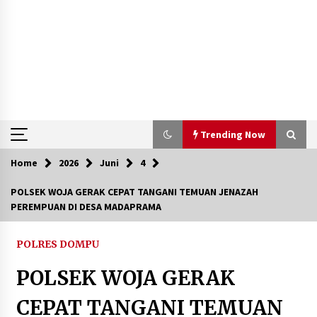
Trending Now
Home
2026
Juni
4
Trending Now
POLSEK WOJA GERAK CEPAT TANGANI TEMUAN JENAZAH
PEREMPUAN DI DESA MADAPRAMA
Aksi Penggerebekan Pengedar Sabu di Dompu,
Ketegangan Memuncak di Kampung Bebas Dari
Narkoba
POLRES DOMPU
2 tahun ago
POLSEK WOJA GERAK
Polsek Kempo Serahkan ODGJ ke Ketua DPRD
Dompu untuk Dirujuk ke RSJ
CEPAT TANGANI TEMUAN
4 hari ago