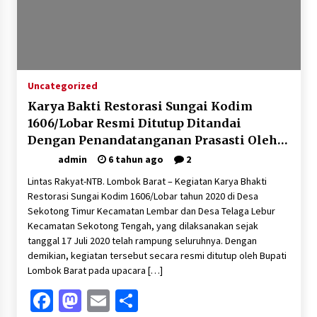
Pelarian terduga Otak Curanmor di Kecamatan
kempo, Berakhir di tangan Tim Opsnal Polsek
Kempo
3 minggu ago
Tim Opsnal Polsek Kempo Amankan salah satu
Uncategorized
Terduga Curanmor yang sempat jadi DPO
selama Sepekan
Karya Bakti Restorasi Sungai Kodim
4 minggu ago
1606/Lobar Resmi Ditutup Ditandai
Dengan Penandatanganan Prasasti Oleh
Tim Opsnal Polsek Kempo Amankan salah satu
Terduga Curanmor yang sempat jadi DPO
Danrem 162/WB
admin
6 tahun ago
2
selama Sepekan
Lintas Rakyat-NTB. Lombok Barat – Kegiatan Karya Bhakti
4 minggu ago
Restorasi Sungai Kodim 1606/Lobar tahun 2020 di Desa
Sekjen GTKN Desak Revisi PermenPANRB
Sekotong Timur Kecamatan Lembar dan Desa Telaga Lebur
Nomor 9 Tahun 2026, Soroti Ketidakpastian
Kecamatan Sekotong Tengah, yang dilaksanakan sejak
Nasib PPPK Paruh Waktu di Tengah
tanggal 17 Juli 2020 telah rampung seluruhnya. Dengan
Keterbatasan Fiskal Daerah
4 minggu ago
demikian, kegiatan tersebut secara resmi ditutup oleh Bupati
Lombok Barat pada upacara […]
Polsek Pekat Kawal Aksi Petani Tebu Secara
Humanis, Dialog dengan PT SMS Hasilkan
Facebook
Mastodon
Email
Share
Kesepakatan Awal Demi Menjaga Harkamtibmas
1 bulan ago