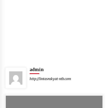
Jajaran Polsek Kempo Amankan ODGJ yang
Sering Meresahkan Warga di wilayah
hukumnya
1 minggu ago
Stop Buang Biji Asam! Warga Nusa Jaya Sulap
Jadi Camilan Kekinian
2 minggu ago
Bupati Ady Tak Konsisten, Jargon Jabatan
Tanpa Mahar Hanya Modus
2 minggu ago
Batu yang Dulunya Mengganggu, Kini Jadi
admin
Berkah Bagi Petani Desa Mpuri
2 minggu ago
http://lintasrakyat-ntb.com
Sambut Hari Anak 2026 Bertema “21 Kambeke
Anak”, Babinkamtibmas Desa Ta’a dan Babinsa
Desa Ta’a Gelar Patroli KambekeMalam
3 minggu ago