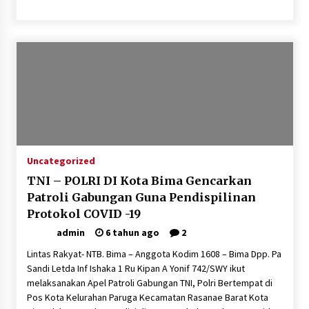
SATRESNARKOBA POLRES DOMPU AMANKAN
TERDUGA PELAKU NARKOTIKA DI KECAMATAN
KEMPO, BELASAN PAKET DIDUGA SABU DISITA
1 bulan ago
Uncategorized
TNI – POLRI DI Kota Bima Gencarkan
Patroli Gabungan Guna Pendispilinan
Protokol COVID -19
admin
6 tahun ago
2
Lintas Rakyat- NTB. Bima – Anggota Kodim 1608 – Bima Dpp. Pa
Sandi Letda Inf Ishaka 1 Ru Kipan A Yonif 742/SWY ikut
melaksanakan Apel Patroli Gabungan TNI, Polri Bertempat di
Pos Kota Kelurahan Paruga Kecamatan Rasanae Barat Kota