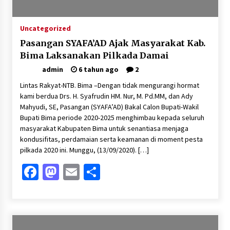
Uncategorized
Pasangan SYAFA’AD Ajak Masyarakat Kab.
Bima Laksanakan Pilkada Damai
admin
6 tahun ago
2
Lintas Rakyat-NTB. Bima –Dengan tidak mengurangi hormat
kami berdua Drs. H. Syafrudin HM. Nur, M. Pd.MM, dan Ady
Mahyudi, SE, Pasangan (SYAFA’AD) Bakal Calon Bupati-Wakil
Bupati Bima periode 2020-2025 menghimbau kepada seluruh
masyarakat Kabupaten Bima untuk senantiasa menjaga
kondusifitas, perdamaian serta keamanan di moment pesta
pilkada 2020 ini. Munggu, (13/09/2020). […]
Facebook
Mastodon
Email
Share