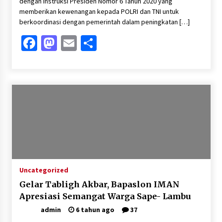
dengan Instruksi Presiden Nomor 6 Tahun 2020 yang
memberikan kewenangan kepada POLRI dan TNI untuk
berkoordinasi dengan pemerintah dalam peningkatan […]
Facebook
Mastodon
Email
Share
Uncategorized
Gelar Tabligh Akbar, Bapaslon IMAN
Apresiasi Semangat Warga Sape- Lambu
admin
6 tahun ago
37