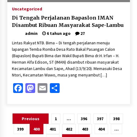
Uncategorized
Di Tengah Perjalanan Bapaslon IMAN
Disambut Ribuan Masyarakat Sape-Lambu
admin
6 tahun ago
27
Lintas Rakyat NTB. Bima – Di tengah perjalanan menuju
lapangan Temba Romba Desa Rato Bakal Pasangan Calon
(Bapaslon) Bupati Bima dan Wakil Bupati Bima dr.H. Irfan – H.
Herman Alfa Edison, ST (IMAN) disambut ribuan masyarakat
Kecamatan Lambu dan Sape, Ahad (13/9/20). Memasuki Desa
Ntori, Kecamatan Wawo, masa yang menyambut […]
Facebook
Mastodon
Email
Share
Paginasi
Previous
1
…
396
397
398
pos
399
400
401
402
403
404
…