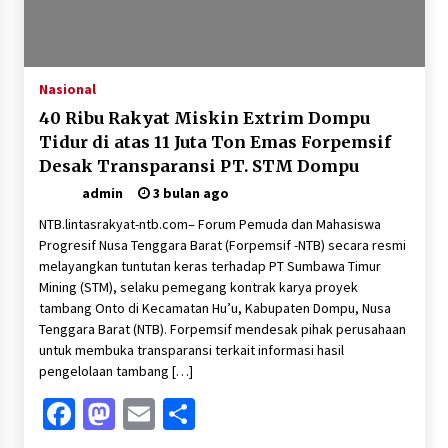
Pelarian terduga Otak Curanmor di Kecamatan
kempo, Berakhir di tangan Tim Opsnal Polsek
Kempo
3 minggu ago
Nasional
Tim Opsnal Polsek Kempo Amankan salah satu
40 Ribu Rakyat Miskin Extrim Dompu
Terduga Curanmor yang sempat jadi DPO
selama Sepekan
Tidur di atas 11 Juta Ton Emas Forpemsif
3 minggu ago
Desak Transparansi PT. STM Dompu
admin
3 bulan ago
Tim Opsnal Polsek Kempo Amankan salah satu
Terduga Curanmor yang sempat jadi DPO
NTB.lintasrakyat-ntb.com– Forum Pemuda dan Mahasiswa
selama Sepekan
Progresif Nusa Tenggara Barat (Forpemsif -NTB) secara resmi
3 minggu ago
melayangkan tuntutan keras terhadap PT Sumbawa Timur
Mining (STM), selaku pemegang kontrak karya proyek
Sekjen GTKN Desak Revisi PermenPANRB
tambang Onto di Kecamatan Hu’u, Kabupaten Dompu, Nusa
Nomor 9 Tahun 2026, Soroti Ketidakpastian
Tenggara Barat (NTB). Forpemsif mendesak pihak perusahaan
Nasib PPPK Paruh Waktu di Tengah
Keterbatasan Fiskal Daerah
untuk membuka transparansi terkait informasi hasil
3 minggu ago
pengelolaan tambang […]
Polsek Pekat Kawal Aksi Petani Tebu Secara
Facebook
Mastodon
Email
Share
Humanis, Dialog dengan PT SMS Hasilkan
Kesepakatan Awal Demi Menjaga Harkamtibmas
4 minggu ago