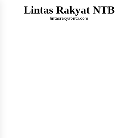
Skip
Lintas Rakyat NTB
to
content
lintasrakyat-ntb.com