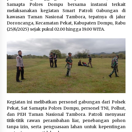
Samapta Polres Dompu bersama instansi terkait
Pelarian terduga Otak Curanmor di Kecamatan
melaksanakan kegiatan Smart Patroli Gabungan di
kempo, Berakhir di tangan Tim Opsnal Polsek
kawasan Taman Nasional Tambora, tepatnya di jalur
Kempo
Doroncanga, Kecamatan Pekat, Kabupaten Dompu, Rabu
3 minggu ago
(25/6/2025) sejak pukul 02.00 hingga 19.00 WITA.
Tim Opsnal Polsek Kempo Amankan salah satu
Terduga Curanmor yang sempat jadi DPO
selama Sepekan
4 minggu ago
Tim Opsnal Polsek Kempo Amankan salah satu
Terduga Curanmor yang sempat jadi DPO
selama Sepekan
4 minggu ago
Sekjen GTKN Desak Revisi PermenPANRB
Nomor 9 Tahun 2026, Soroti Ketidakpastian
Kegiatan ini melibatkan personel gabungan dari Polsek
Nasib PPPK Paruh Waktu di Tengah
Keterbatasan Fiskal Daerah
Pekat, Sat Samapta Polres Dompu, personel TNI, Polhut,
4 minggu ago
dan PEH Taman Nasional Tambora. Patroli menyasar
titik-titik rawan perambahan liar, penebangan pohon
Polsek Pekat Kawal Aksi Petani Tebu Secara
Humanis, Dialog dengan PT SMS Hasilkan
tanpa izin, serta penguasaan lahan untuk kepentingan
Kesepakatan Awal Demi Menjaga Harkamtibmas