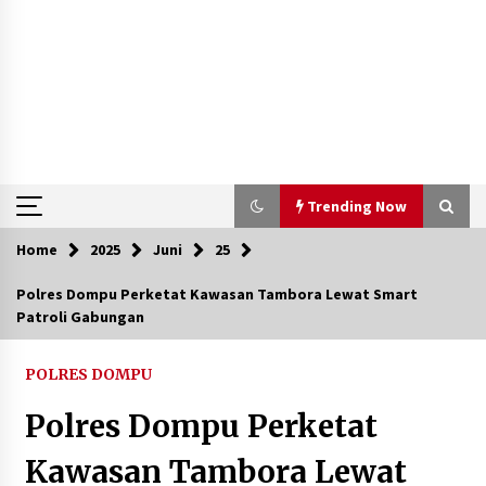
Trending Now
Home
2025
Juni
25
Trending Now
Polres Dompu Perketat Kawasan Tambora Lewat Smart
Patroli Gabungan
Aksi Penggerebekan Pengedar Sabu di Dompu,
Ketegangan Memuncak di Kampung Bebas Dari
Narkoba
POLRES DOMPU
2 tahun ago
Polres Dompu Perketat
Polsek Kempo Serahkan ODGJ ke Ketua DPRD
Dompu untuk Dirujuk ke RSJ
Kawasan Tambora Lewat
4 hari ago