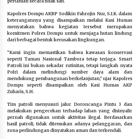
pertanian secara tidak sah.
1 bulan ago
Kapolres Dompu AKBP Sodikin Fahrojin Nur, S.I.K. dalam
SATRESNARKOBA POLRES DOMPU AMANKAN
keterangannya yang disampaikan melalui Kasi Humas
TERDUGA PELAKU NARKOTIKA DI KECAMATAN
menyatakan bahwa kegiatan tersebut merupakan
KEMPO, BELASAN PAKET DIDUGA SABU DISITA
komitmen Polres Dompu untuk menjaga hutan lindung
1 bulan ago
dari berbagai bentuk kerusakan lingkungan.
“Kami ingin memastikan bahwa kawasan konservasi
seperti Taman Nasional Tambora tetap terjaga. Smart
Patroli ini bukan sekadar rutinitas, tetapi langkah nyata
Polri dalam melindungi sumber daya alam dan
mendukung pembangunan berkelanjutan,” ujar Kapolres
Dompu seperti disampaikan oleh Kasi Humas AKP
Zuharis, S.H.
Tim patroli menyusuri jalur Doroncanga Pintu 3 dan
melakukan pengecekan terhadap lahan yang disinyalir
pernah digunakan untuk aktivitas ilegal. Berdasarkan
hasil patroli, tidak ditemukan adanya pelanggaran, dan
zona perlindungan dinyatakan aman dan terkendali.