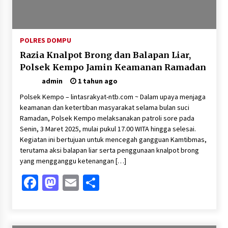
Pelarian terduga Otak Curanmor di Kecamatan
kempo, Berakhir di tangan Tim Opsnal Polsek
Kempo
3 minggu ago
POLRES DOMPU
Razia Knalpot Brong dan Balapan Liar,
Tim Opsnal Polsek Kempo Amankan salah satu
Terduga Curanmor yang sempat jadi DPO
Polsek Kempo Jamin Keamanan Ramadan
selama Sepekan
admin
1 tahun ago
3 minggu ago
Polsek Kempo – lintasrakyat-ntb.com ~ Dalam upaya menjaga
Tim Opsnal Polsek Kempo Amankan salah satu
keamanan dan ketertiban masyarakat selama bulan suci
Terduga Curanmor yang sempat jadi DPO
Ramadan, Polsek Kempo melaksanakan patroli sore pada
selama Sepekan
Senin, 3 Maret 2025, mulai pukul 17.00 WITA hingga selesai.
3 minggu ago
Kegiatan ini bertujuan untuk mencegah gangguan Kamtibmas,
terutama aksi balapan liar serta penggunaan knalpot brong
Sekjen GTKN Desak Revisi PermenPANRB
Nomor 9 Tahun 2026, Soroti Ketidakpastian
yang mengganggu ketenangan […]
Nasib PPPK Paruh Waktu di Tengah
Keterbatasan Fiskal Daerah
Facebook
Mastodon
Email
Share
4 minggu ago
Polsek Pekat Kawal Aksi Petani Tebu Secara
Humanis, Dialog dengan PT SMS Hasilkan
Kesepakatan Awal Demi Menjaga Harkamtibmas
1 bulan ago