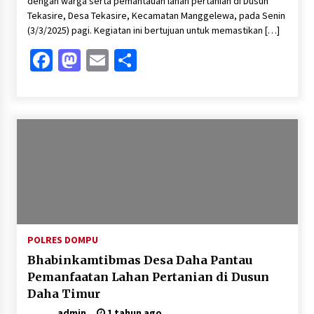
dengan warga serta pemantauan lahan pertanian di Dusun
Tekasire, Desa Tekasire, Kecamatan Manggelewa, pada Senin
(3/3/2025) pagi. Kegiatan ini bertujuan untuk memastikan […]
Facebook
Mastodon
Email
Share
POLRES DOMPU
Bhabinkamtibmas Desa Daha Pantau
Pemanfaatan Lahan Pertanian di Dusun
Daha Timur
admin
1 tahun ago