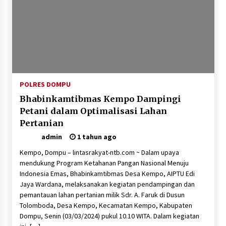
SATRESNARKOBA POLRES DOMPU AMANKAN
TERDUGA PELAKU NARKOTIKA DI KECAMATAN
KEMPO, BELASAN PAKET DIDUGA SABU DISITA
1 bulan ago
POLRES DOMPU
Bhabinkamtibmas Kempo Dampingi
Petani dalam Optimalisasi Lahan
Pertanian
admin
1 tahun ago
Kempo, Dompu – lintasrakyat-ntb.com ~ Dalam upaya
mendukung Program Ketahanan Pangan Nasional Menuju
Indonesia Emas, Bhabinkamtibmas Desa Kempo, AIPTU Edi
Jaya Wardana, melaksanakan kegiatan pendampingan dan
pemantauan lahan pertanian milik Sdr. A. Faruk di Dusun
Tolomboda, Desa Kempo, Kecamatan Kempo, Kabupaten
Dompu, Senin (03/03/2024) pukul 10.10 WITA. Dalam kegiatan