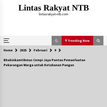
Skip
Lintas Rakyat NTB
to
content
lintasrakyat-ntb.com
Trending Now
Home
2025
Februari
9
Trending Now
Bhabinkamtibmas Cempi Jaya Pantau Pemanfaatan
Pekarangan Warga untuk Ketahanan Pangan
Aksi Penggerebekan Pengedar Sabu di Dompu,
Ketegangan Memuncak di Kampung Bebas Dari
Narkoba
2 tahun ago
Polsek Kempo Serahkan ODGJ ke Ketua DPRD
Dompu untuk Dirujuk ke RSJ
1 hari ago