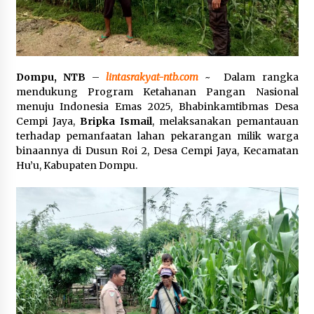
SATRESNARKOBA POLRES DOMPU AMANKAN
TERDUGA PELAKU NARKOTIKA DI KECAMATAN
KEMPO, BELASAN PAKET DIDUGA SABU DISITA
1 bulan ago
Dompu, NTB
–
lintasrakyat-ntb.com
~ Dalam rangka
mendukung Program Ketahanan Pangan Nasional
menuju Indonesia Emas 2025, Bhabinkamtibmas Desa
Cempi Jaya,
Bripka Ismail
, melaksanakan pemantauan
terhadap pemanfaatan lahan pekarangan milik warga
binaannya di Dusun Roi 2, Desa Cempi Jaya, Kecamatan
Hu’u, Kabupaten Dompu.