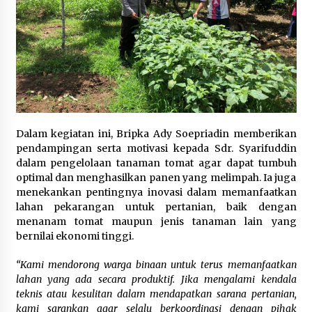
4 minggu ago
SATRESNARKOBA POLRES DOMPU AMANKAN
TERDUGA PELAKU NARKOTIKA DI KECAMATAN
KEMPO, BELASAN PAKET DIDUGA SABU DISITA
1 bulan ago
Dalam kegiatan ini, Bripka Ady Soepriadin memberikan
pendampingan serta motivasi kepada Sdr. Syarifuddin
dalam pengelolaan tanaman tomat agar dapat tumbuh
optimal dan menghasilkan panen yang melimpah. Ia juga
menekankan pentingnya inovasi dalam memanfaatkan
lahan pekarangan untuk pertanian, baik dengan
menanam tomat maupun jenis tanaman lain yang
bernilai ekonomi tinggi.
“Kami mendorong warga binaan untuk terus memanfaatkan
lahan yang ada secara produktif. Jika mengalami kendala
teknis atau kesulitan dalam mendapatkan sarana pertanian,
kami sarankan agar selalu berkoordinasi dengan pihak