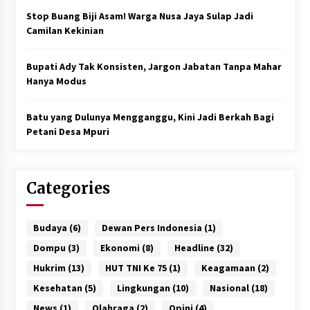
Stop Buang Biji Asam! Warga Nusa Jaya Sulap Jadi
Camilan Kekinian
Bupati Ady Tak Konsisten, Jargon Jabatan Tanpa Mahar
Hanya Modus
Batu yang Dulunya Mengganggu, Kini Jadi Berkah Bagi
Petani Desa Mpuri
Categories
Budaya
(6)
Dewan Pers Indonesia
(1)
Dompu
(3)
Ekonomi
(8)
Headline
(32)
Hukrim
(13)
HUT TNI Ke 75
(1)
Keagamaan
(2)
Kesehatan
(5)
Lingkungan
(10)
Nasional
(18)
News
(1)
Olahraga
(2)
Opini
(4)