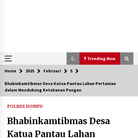
Trending Now
Home
2025
Februari
5
Trending Now
Bhabinkamtibmas Desa Katua Pantau Lahan Pertanian
dalam Mendukung Ketahanan Pangan
Aksi Penggerebekan Pengedar Sabu di Dompu,
Ketegangan Memuncak di Kampung Bebas Dari
Narkoba
POLRES DOMPU
2 tahun ago
Bhabinkamtibmas Desa
Polsek Kempo Serahkan ODGJ ke Ketua DPRD
Dompu untuk Dirujuk ke RSJ
Katua Pantau Lahan
2 hari ago