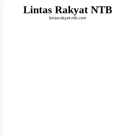
Skip
Lintas Rakyat NTB
to
content
lintasrakyat-ntb.com