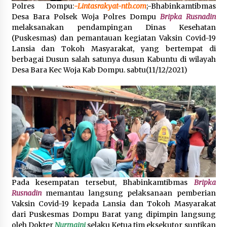
Polres Dompu:
-Lintasrakyat-ntb.com
;-Bhabinkamtibmas
Desa Bara Polsek Woja Polres Dompu
Bripka Rusnadin
Pelarian terduga Otak Curanmor di Kecamatan
kempo, Berakhir di tangan Tim Opsnal Polsek
melaksanakan pendampingan Dinas Kesehatan
Kempo
(Puskesmas) dan pemantauan kegiatan Vaksin Covid-19
3 minggu ago
Lansia dan Tokoh Masyarakat, yang bertempat di
berbagai Dusun salah satunya dusun Kabuntu di wilayah
Tim Opsnal Polsek Kempo Amankan salah satu
Desa Bara Kec Woja Kab Dompu. sabtu(11/12/2021)
Terduga Curanmor yang sempat jadi DPO
selama Sepekan
4 minggu ago
Tim Opsnal Polsek Kempo Amankan salah satu
Terduga Curanmor yang sempat jadi DPO
selama Sepekan
4 minggu ago
Sekjen GTKN Desak Revisi PermenPANRB
Nomor 9 Tahun 2026, Soroti Ketidakpastian
Nasib PPPK Paruh Waktu di Tengah
Pada kesempatan tersebut, Bhabinkamtibmas
Bripka
Keterbatasan Fiskal Daerah
4 minggu ago
Rusnadin
memantau langsung pelaksanaan pemberian
Vaksin Covid-19 kepada Lansia dan Tokoh Masyarakat
Polsek Pekat Kawal Aksi Petani Tebu Secara
dari Puskesmas Dompu Barat yang dipimpin langsung
Humanis, Dialog dengan PT SMS Hasilkan
oleh Dokter
Nurmaini
selaku Ketua tim eksekutor suntikan
Kesepakatan Awal Demi Menjaga Harkamtibmas