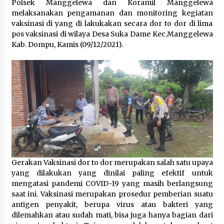
Polsek Manggelewa dan Koramil Manggelewa
melaksanakan pengamanan dan monitoring kegiatan
Polsek Pekat Kawal Aksi Petani Tebu Secara
vaksinasi di yang di lakukakan secara dor to dor di lima
Humanis, Dialog dengan PT SMS Hasilkan
pos vaksinasi di wilaya Desa Suka Dame Kec.Manggelewa
Kesepakatan Awal Demi Menjaga Harkamtibmas
Kab. Dompu, Kamis (09/12/2021).
1 bulan ago
Gerakan Vaksinasi dor to dor merupakan salah satu upaya
yang dilakukan yang dinilai paling efektif untuk
mengatasi pandemi COVID-19 yang masih berlangsung
saat ini. Vaksinasi merupakan prosedur pemberian suatu
antigen penyakit, berupa virus atau bakteri yang
dilemahkan atau sudah mati, bisa juga hanya bagian dari