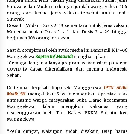
Adapun untuk jenis vaksin yang disalurkan adalah jenis
Sinovace dan Moderna dengan jumlah warga vaksin 106
orang dari kedua jenis vaksin tersebut untuk jenis
Sinovak
Dosis 1= 57 dan Dosis 2=19 sementara untuk jenis vaksin
Moderna adalah Dosis 1 = 1 dan Dosis 2 = 29 hingga
berjumah 106 orang terfaksin.
Saat di kompirmasi oleh awak media ini Danramil 1614-06
Manggelewa
Kapten Inf Maturidi
mengharapkan
“Semoga dengan adanya program vaksinasi ini pandemi
COVID-19 dapat dikendalikan dan menuju Indonesia
Sehat”.
Di tempat terpisah Kapolsek Manggelewa
IPTU Abdul
Malik SH
mengatakan”Saya memberikan apresiasi atas
antusiasme warga masyarakat Suka Dame kecamatan
Manggelewa dalam mengikuti vaksinasi yang
diselenggrakan oleh Tim Nakes PKKM Soriutu kec
Manggelewa
“Perlu diingat, walaupun sudah divaksin, tetap harus