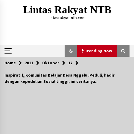
Skip
Lintas Rakyat NTB
to
content
lintasrakyat-ntb.com
Trending Now
Home
2021
Oktober
17
Trending Now
Inspiratif,,Komunitas Belajar Desa Nggelu, Peduli, hadir
dengan kepedulian Sosial tinggi, ini ceritanya..
Aksi Penggerebekan Pengedar Sabu di Dompu,
Ketegangan Memuncak di Kampung Bebas Dari
Narkoba
2 tahun ago
Polsek Kempo Serahkan ODGJ ke Ketua DPRD
Dompu untuk Dirujuk ke RSJ
1 hari ago