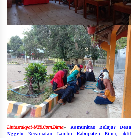
SATRESNARKOBA POLRES DOMPU AMANKAN
TERDUGA PELAKU NARKOTIKA DI KECAMATAN
KEMPO, BELASAN PAKET DIDUGA SABU DISITA
1 bulan ago
Lintasrakyat-NTB.Com.Bima
,-
Komunitas Belajar Desa
Nggelu
Kecamatan Lambu Kabupaten Bima, aktif