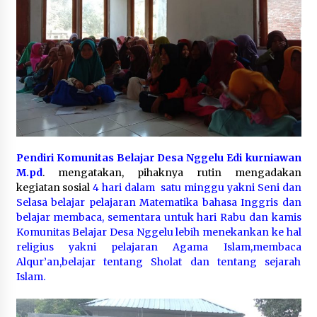
Pendiri Komunitas Belajar Desa Nggelu Edi kurniawan
M.pd
. mengatakan, pihaknya rutin mengadakan
kegiatan sosial
4 hari dalam satu minggu yakni Seni dan
Selasa belajar pelajaran Matematika bahasa Inggris dan
belajar membaca, sementara untuk hari Rabu dan kamis
Komunitas Belajar Desa Nggelu lebih menekankan ke hal
religius yakni pelajaran Agama Islam,membaca
Alqur’an,belajar tentang Sholat dan tentang sejarah
Islam.