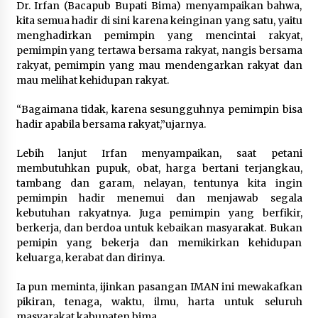
Dr. Irfan (Bacapub Bupati Bima) menyampaikan bahwa,
kita semua hadir di sini karena keinginan yang satu, yaitu
Pelarian terduga Otak Curanmor di Kecamatan
kempo, Berakhir di tangan Tim Opsnal Polsek
menghadirkan pemimpin yang mencintai rakyat,
Kempo
pemimpin yang tertawa bersama rakyat, nangis bersama
3 minggu ago
rakyat, pemimpin yang mau mendengarkan rakyat dan
mau melihat kehidupan rakyat.
Tim Opsnal Polsek Kempo Amankan salah satu
Terduga Curanmor yang sempat jadi DPO
“Bagaimana tidak, karena sesungguhnya pemimpin bisa
selama Sepekan
hadir apabila bersama rakyat,”ujarnya.
3 minggu ago
Lebih lanjut Irfan menyampaikan, saat petani
Tim Opsnal Polsek Kempo Amankan salah satu
membutuhkan pupuk, obat, harga bertani terjangkau,
Terduga Curanmor yang sempat jadi DPO
selama Sepekan
tambang dan garam, nelayan, tentunya kita ingin
3 minggu ago
pemimpin hadir menemui dan menjawab segala
kebutuhan rakyatnya. Juga pemimpin yang berfikir,
Sekjen GTKN Desak Revisi PermenPANRB
berkerja, dan berdoa untuk kebaikan masyarakat. Bukan
Nomor 9 Tahun 2026, Soroti Ketidakpastian
pemipin yang bekerja dan memikirkan kehidupan
Nasib PPPK Paruh Waktu di Tengah
keluarga, kerabat dan dirinya.
Keterbatasan Fiskal Daerah
4 minggu ago
Ia pun meminta, ijinkan pasangan IMAN ini mewakafkan
Polsek Pekat Kawal Aksi Petani Tebu Secara
pikiran, tenaga, waktu, ilmu, harta untuk seluruh
Humanis, Dialog dengan PT SMS Hasilkan
Kesepakatan Awal Demi Menjaga Harkamtibmas
masyarakat kabupaten bima.