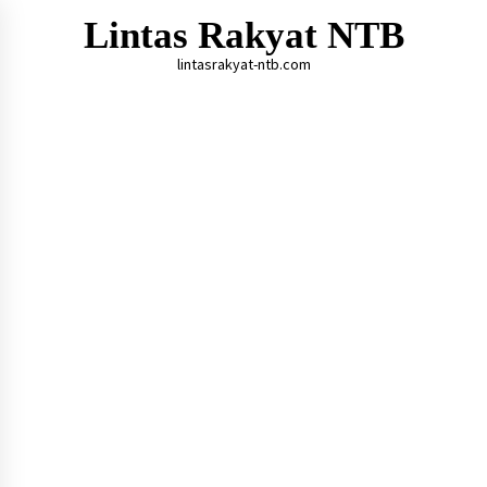
Skip
Lintas Rakyat NTB
to
content
lintasrakyat-ntb.com