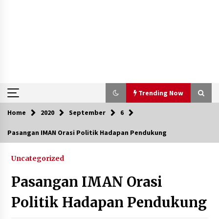
Trending Now
Home
2020
September
6
Trending Now
Pasangan IMAN Orasi Politik Hadapan Pendukung
Aksi Penggerebekan Pengedar Sabu di Dompu,
Ketegangan Memuncak di Kampung Bebas Dari
Uncategorized
Narkoba
2 tahun ago
Pasangan IMAN Orasi
Polsek Kempo Serahkan ODGJ ke Ketua DPRD
Politik Hadapan Pendukung
Dompu untuk Dirujuk ke RSJ
3 hari ago