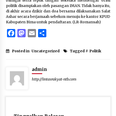
bahagia serta tepuk tangan seketika mendengar orasi
politik disampiakan oleh pasangan IMAN. Tidak hanya itu,
di akhir acara dzikir dan doa bersama dilaksanakan Salat
Ashar secara berjamaah sebelum menuju ke kantor KPUD
Kabupaten Bima untuk pendaftaran. (LR-Romansah)
Facebook
Mastodon
Email
Share
Posted in
Uncategorized
Tagged #
Politik
admin
http://lintasrakyat-ntb.com