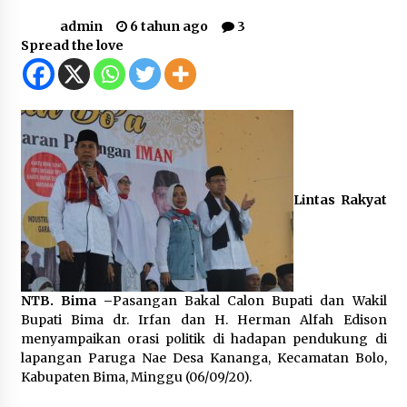
admin
6 tahun ago
3
Jajaran Polsek Kempo Amankan ODGJ yang
Sering Meresahkan Warga di wilayah
Spread the love
hukumnya
1 minggu ago
Stop Buang Biji Asam! Warga Nusa Jaya Sulap
Jadi Camilan Kekinian
1 minggu ago
Bupati Ady Tak Konsisten, Jargon Jabatan
Lintas Rakyat
Tanpa Mahar Hanya Modus
2 minggu ago
Batu yang Dulunya Mengganggu, Kini Jadi
Berkah Bagi Petani Desa Mpuri
NTB. Bima –
Pasangan Bakal Calon Bupati dan Wakil
2 minggu ago
Bupati Bima dr. Irfan dan H. Herman Alfah Edison
menyampaikan orasi politik di hadapan pendukung di
Sambut Hari Anak 2026 Bertema “21 Kambeke
lapangan Paruga Nae Desa Kananga, Kecamatan Bolo,
Anak”, Babinkamtibmas Desa Ta’a dan Babinsa
Kabupaten Bima, Minggu (06/09/20).
Desa Ta’a Gelar Patroli KambekeMalam
3 minggu ago