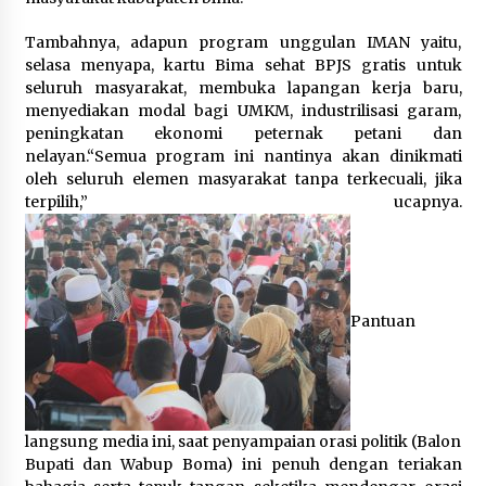
1 bulan ago
Tambahnya, adapun program unggulan IMAN yaitu,
selasa menyapa, kartu Bima sehat BPJS gratis untuk
SATRESNARKOBA POLRES DOMPU AMANKAN
TERDUGA PELAKU NARKOTIKA DI KECAMATAN
seluruh masyarakat, membuka lapangan kerja baru,
KEMPO, BELASAN PAKET DIDUGA SABU DISITA
menyediakan modal bagi UMKM, industrilisasi garam,
1 bulan ago
peningkatan ekonomi peternak petani dan
nelayan.“Semua program ini nantinya akan dinikmati
oleh seluruh elemen masyarakat tanpa terkecuali, jika
terpilih,” ucapnya.
Pantuan
langsung media ini, saat penyampaian orasi politik (Balon
Bupati dan Wabup Boma) ini penuh dengan teriakan