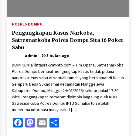
Pelarian terduga Otak Curanmor di Kecamatan
kempo, Berakhir di tangan Tim Opsnal Polsek
Kempo
3 minggu ago
POLRES DOMPU
Pengungkapan Kasus Narkoba,
Tim Opsnal Polsek Kempo Amankan salah satu
Terduga Curanmor yang sempat jadi DPO
Satresnarkoba Polres Dompu Sita 16 Poket
selama Sepekan
Sabu
3 minggu ago
admin
3 bulan ago
Tim Opsnal Polsek Kempo Amankan salah satu
DOMPU,NTB.lintasrakyat-ntb.com – Tim Opsnal Satresnarkoba
Terduga Curanmor yang sempat jadi DPO
selama Sepekan
Polres Dompu berhasil mengungkap kasus tindak pidana
narkotika jenis sabu di sebuah rumah yang beralamat di Dusun
3 minggu ago
Semparu Desa Sukadamai Kecamatan Manggelewa
Sekjen GTKN Desak Revisi PermenPANRB
Kabupaten Dompu, Minggu (24/05/2026) sekitar pukul 17.20
Nomor 9 Tahun 2026, Soroti Ketidakpastian
Wita. Pengungkapan tersebut dipimpin langsung oleh KBO
Nasib PPPK Paruh Waktu di Tengah
Satresnarkoba Polres Dompu IPTU Sumaharto setelah
Keterbatasan Fiskal Daerah
4 minggu ago
menerima informasi masyarakat […]
Polsek Pekat Kawal Aksi Petani Tebu Secara
Facebook
Mastodon
Email
Share
Humanis, Dialog dengan PT SMS Hasilkan
Kesepakatan Awal Demi Menjaga Harkamtibmas
1 bulan ago