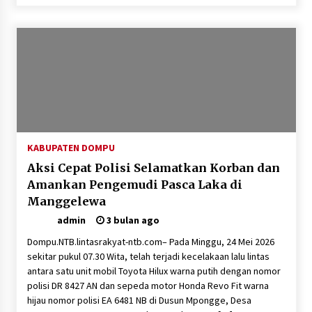
SATRESNARKOBA POLRES DOMPU AMANKAN
TERDUGA PELAKU NARKOTIKA DI KECAMATAN
KEMPO, BELASAN PAKET DIDUGA SABU DISITA
1 bulan ago
KABUPATEN DOMPU
Aksi Cepat Polisi Selamatkan Korban dan
Amankan Pengemudi Pasca Laka di
Manggelewa
admin
3 bulan ago
Dompu.NTB.lintasrakyat-ntb.com– Pada Minggu, 24 Mei 2026
sekitar pukul 07.30 Wita, telah terjadi kecelakaan lalu lintas
antara satu unit mobil Toyota Hilux warna putih dengan nomor
polisi DR 8427 AN dan sepeda motor Honda Revo Fit warna
hijau nomor polisi EA 6481 NB di Dusun Mpongge, Desa