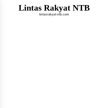
Skip
Lintas Rakyat NTB
to
content
lintasrakyat-ntb.com