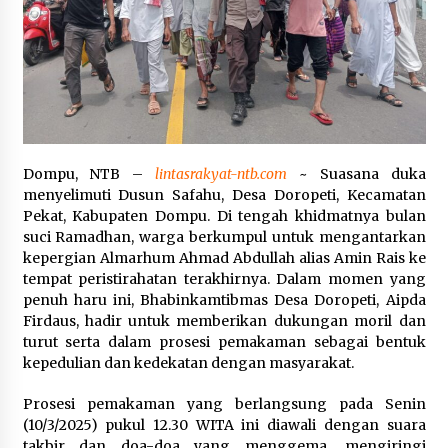
Pelarian terduga Otak Curanmor di Kecamatan
kempo, Berakhir di tangan Tim Opsnal Polsek
Kempo
3 minggu ago
Tim Opsnal Polsek Kempo Amankan salah satu
Terduga Curanmor yang sempat jadi DPO
selama Sepekan
Dompu, NTB –
lintasrakyat-ntb.com
~ Suasana duka
3 minggu ago
menyelimuti Dusun Safahu, Desa Doropeti, Kecamatan
Pekat, Kabupaten Dompu. Di tengah khidmatnya bulan
Tim Opsnal Polsek Kempo Amankan salah satu
suci Ramadhan, warga berkumpul untuk mengantarkan
Terduga Curanmor yang sempat jadi DPO
selama Sepekan
kepergian Almarhum Ahmad Abdullah alias Amin Rais ke
3 minggu ago
tempat peristirahatan terakhirnya. Dalam momen yang
penuh haru ini, Bhabinkamtibmas Desa Doropeti, Aipda
Sekjen GTKN Desak Revisi PermenPANRB
Firdaus, hadir untuk memberikan dukungan moril dan
Nomor 9 Tahun 2026, Soroti Ketidakpastian
turut serta dalam prosesi pemakaman sebagai bentuk
Nasib PPPK Paruh Waktu di Tengah
kepedulian dan kedekatan dengan masyarakat.
Keterbatasan Fiskal Daerah
4 minggu ago
Prosesi pemakaman yang berlangsung pada Senin
Polsek Pekat Kawal Aksi Petani Tebu Secara
(10/3/2025) pukul 12.30 WITA ini diawali dengan suara
Humanis, Dialog dengan PT SMS Hasilkan
Kesepakatan Awal Demi Menjaga Harkamtibmas
takbir dan doa-doa yang menggema, mengiringi