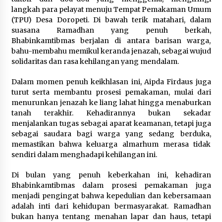
1 bulan ago
langkah para pelayat menuju Tempat Pemakaman Umum
(TPU) Desa Doropeti. Di bawah terik matahari, dalam
SATRESNARKOBA POLRES DOMPU AMANKAN
suasana Ramadhan yang penuh berkah,
TERDUGA PELAKU NARKOTIKA DI KECAMATAN
Bhabinkamtibmas berjalan di antara barisan warga,
KEMPO, BELASAN PAKET DIDUGA SABU DISITA
bahu-membahu memikul keranda jenazah, sebagai wujud
1 bulan ago
solidaritas dan rasa kehilangan yang mendalam.
Dalam momen penuh keikhlasan ini, Aipda Firdaus juga
turut serta membantu prosesi pemakaman, mulai dari
menurunkan jenazah ke liang lahat hingga menaburkan
tanah terakhir. Kehadirannya bukan sekadar
menjalankan tugas sebagai aparat keamanan, tetapi juga
sebagai saudara bagi warga yang sedang berduka,
memastikan bahwa keluarga almarhum merasa tidak
sendiri dalam menghadapi kehilangan ini.
Di bulan yang penuh keberkahan ini, kehadiran
Bhabinkamtibmas dalam prosesi pemakaman juga
menjadi pengingat bahwa kepedulian dan kebersamaan
adalah inti dari kehidupan bermasyarakat. Ramadhan
bukan hanya tentang menahan lapar dan haus, tetapi