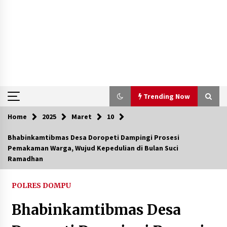
Trending Now
Home
2025
Maret
10
Trending Now
Bhabinkamtibmas Desa Doropeti Dampingi Prosesi
Pemakaman Warga, Wujud Kepedulian di Bulan Suci
Aksi Penggerebekan Pengedar Sabu di Dompu,
Ramadhan
Ketegangan Memuncak di Kampung Bebas Dari
Narkoba
2 tahun ago
POLRES DOMPU
Polsek Kempo Serahkan ODGJ ke Ketua DPRD
Bhabinkamtibmas Desa
Dompu untuk Dirujuk ke RSJ
2 hari ago