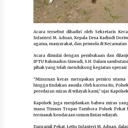
Acara tersebut dihadiri oleh Sekretaris Ke
Infanteri M. Adnan, Kepala Desa Kadindi Doriwa
agama, masyarakat, dan pemuda di Kecamatan 
Acara dimulai dengan pembukaan dan dilanj
IPTU Rahmadun Siswadi, S.H. Dalam sambutann
pihak yang telah mendukung kegiatan operasi ru
“Minuman keras merupakan pemicu utama ber
hingga tindakan asusila. Oleh karena itu, Pols
peredaran miras di wilayah kami,” ujar Kapols
Kapolsek juga menjelaskan bahwa miras yang 
mana Timsus Tropas Tambora Polsek Pekat b
termasuk kendaraan umum lintas wilayah.
Danramil Pekat, Lettu Infanteri M. Adnan, da