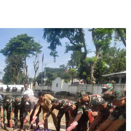
2 minggu ago
Pelarian terduga Otak Curanmor di
Kecamatan kempo, Berakhir di
tangan Tim Opsnal Polsek Kempo
3 minggu ago
Sekjen GTKN Desak Revisi
PermenPANRB Nomor 9 Tahun 2026,
Soroti Ketidakpastian Nasib PPPK
Paruh Waktu di Tengah
4 minggu ago
Keterbatasan Fiskal Daerah