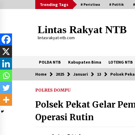
Skip
Trending Tags
# Peristiwa
# Politik
#
to
content
Lintas Rakyat NTB
lintasrakyat-ntb.com
POLDA NTB
Kabupaten Bima
LOTENG NTB
Home
2025
Januari
13
Polsek Peka
Trending Now
POLRES DOMPU
Aksi Penggerebekan Pengedar Sabu
di Dompu, Ketegangan Memuncak di
Polsek Pekat Gelar Pem
Kampung Bebas Dari Narkoba
2 tahun ago
Operasi Rutin
Stop Buang Biji Asam! Warga Nusa
Jaya Sulap Jadi Camilan Kekinian