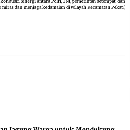
ondusif. Sinergi antara Polri, TNI, pemerintah setempat, dan
miras dan menjaga kedamaian di wilayah Kecamatan Pekat.(
han Jagung Warga untuk Mendukung