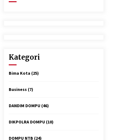
2 minggu ago
Tim Opsnal Polsek Kempo Amankan
salah satu Terduga Curanmor yang
sempat jadi DPO selama Sepekan
3 minggu ago
Polsek Pekat Kawal Aksi Petani Tebu
Secara Humanis, Dialog dengan PT
Kategori
SMS Hasilkan Kesepakatan Awal
Demi Menjaga Harkamtibmas
1 bulan ago
Bima Kota
(25)
Business
(7)
DANDIM DOMPU
(46)
DIKPOLRA DOMPU
(10)
DOMPU NTB
(24)