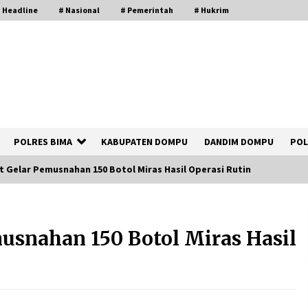
 Headline
# Nasional
# Pemerintah
# Hukrim
POLRES BIMA
KABUPATEN DOMPU
DANDIM DOMPU
POL
t Gelar Pemusnahan 150 Botol Miras Hasil Operasi Rutin
Polsek Kempo Serahkan ODGJ ke
Ketua DPRD Dompu untuk Dirujuk ke
usnahan 150 Botol Miras Hasil
RSJ
3 hari ago
Bupati Ady Tak Konsisten, Jargon
Jabatan Tanpa Mahar Hanya Modus