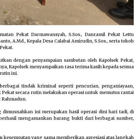
camatan Pekat Darmawansyah, S.Sos., Danramil Pekat Lettu
nto, A.Md., Kepala Desa Calabai Amirudin, S.Sos., serta tokoh
Pekat.
utkan dengan penyampaian sambutan oleh Kapolsek Pekat,
ya, Kapolsek menyampaikan rasa terima kasih kepada semua
tin ini.
bagai tindak kriminal seperti pencurian, penganiayaan,
ek Pekat secara rutin melakukan operasi untuk memutus rantai
ek Rahmadun.
dimusnahkan ini merupakan hasil operasi dini hari tadi, di
erhasil mengamankan barang bukti dari berbagai sumber,
lam kesempatan yang sama memberikan apresiasi atas langkah