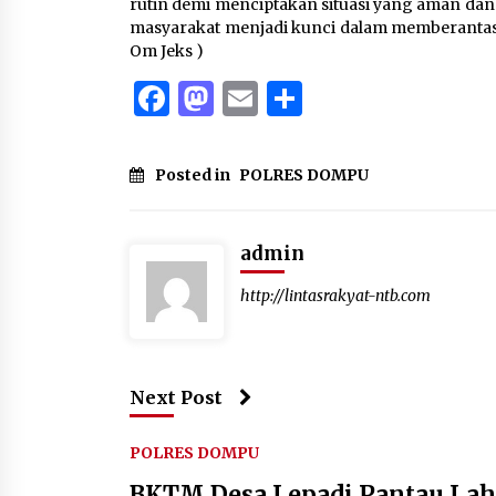
rutin demi menciptakan situasi yang aman dan k
masyarakat menjadi kunci dalam memberantas 
Om Jeks )
Facebook
Mastodon
Email
Share
Posted in
POLRES DOMPU
admin
http://lintasrakyat-ntb.com
Next Post
POLRES DOMPU
BKTM Desa Lepadi Pantau La