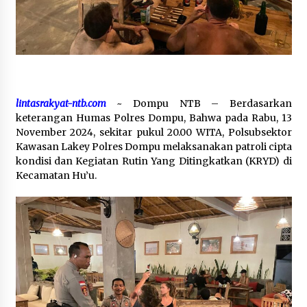
SATRESNARKOBA POLRES DOMPU AMANKAN
TERDUGA PELAKU NARKOTIKA DI KECAMATAN
KEMPO, BELASAN PAKET DIDUGA SABU DISITA
1 bulan ago
lintasrakyat-ntb.com
~ Dompu NTB – Berdasarkan
keterangan Humas Polres Dompu, Bahwa pada Rabu, 13
November 2024, sekitar pukul 20.00 WITA, Polsubsektor
Kawasan Lakey Polres Dompu melaksanakan patroli cipta
kondisi dan Kegiatan Rutin Yang Ditingkatkan (KRYD) di
Kecamatan Hu’u.