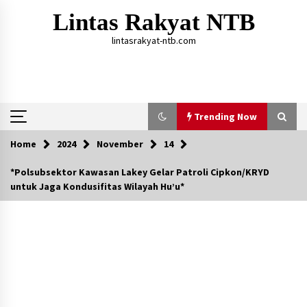
Skip
Lintas Rakyat NTB
to
content
lintasrakyat-ntb.com
Trending Now
Home
2024
November
14
Trending Now
*Polsubsektor Kawasan Lakey Gelar Patroli Cipkon/KRYD
untuk Jaga Kondusifitas Wilayah Hu’u*
Aksi Penggerebekan Pengedar Sabu di Dompu,
Ketegangan Memuncak di Kampung Bebas Dari
Narkoba
2 tahun ago
Polsek Kempo Serahkan ODGJ ke Ketua DPRD
Dompu untuk Dirujuk ke RSJ
4 hari ago