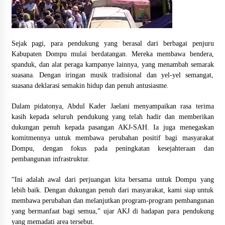
1 bulan ago
SATRESNARKOBA POLRES DOMPU AMANKAN
TERDUGA PELAKU NARKOTIKA DI KECAMATAN
Sejak pagi, para pendukung yang berasal dari berbagai penjuru
KEMPO, BELASAN PAKET DIDUGA SABU DISITA
Kabupaten Dompu mulai berdatangan. Mereka membawa bendera,
1 bulan ago
spanduk, dan alat peraga kampanye lainnya, yang menambah semarak
suasana. Dengan iringan musik tradisional dan yel-yel semangat,
suasana deklarasi semakin hidup dan penuh antusiasme.
Dalam pidatonya, Abdul Kader Jaelani menyampaikan rasa terima
kasih kepada seluruh pendukung yang telah hadir dan memberikan
dukungan penuh kepada pasangan AKJ-SAH. Ia juga menegaskan
komitmennya untuk membawa perubahan positif bagi masyarakat
Dompu, dengan fokus pada peningkatan kesejahteraan dan
pembangunan infrastruktur.
“Ini adalah awal dari perjuangan kita bersama untuk Dompu yang
lebih baik. Dengan dukungan penuh dari masyarakat, kami siap untuk
membawa perubahan dan melanjutkan program-program pembangunan
yang bermanfaat bagi semua,” ujar AKJ di hadapan para pendukung
yang memadati area tersebut.