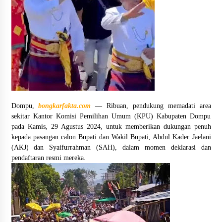
Pelarian terduga Otak Curanmor di Kecamatan
kempo, Berakhir di tangan Tim Opsnal Polsek
Kempo
3 minggu ago
Tim Opsnal Polsek Kempo Amankan salah satu
Terduga Curanmor yang sempat jadi DPO
selama Sepekan
4 minggu ago
Dompu,
bongkarfakta.com
— Ribuan, pendukung memadati area
Tim Opsnal Polsek Kempo Amankan salah satu
sekitar Kantor Komisi Pemilihan Umum (KPU) Kabupaten Dompu
Terduga Curanmor yang sempat jadi DPO
selama Sepekan
pada Kamis, 29 Agustus 2024, untuk memberikan dukungan penuh
4 minggu ago
kepada pasangan calon Bupati dan Wakil Bupati, Abdul Kader Jaelani
(AKJ) dan Syaifurrahman (SAH), dalam momen deklarasi dan
Sekjen GTKN Desak Revisi PermenPANRB
pendaftaran resmi mereka.
Nomor 9 Tahun 2026, Soroti Ketidakpastian
Nasib PPPK Paruh Waktu di Tengah
Keterbatasan Fiskal Daerah
4 minggu ago
Polsek Pekat Kawal Aksi Petani Tebu Secara
Humanis, Dialog dengan PT SMS Hasilkan
Kesepakatan Awal Demi Menjaga Harkamtibmas