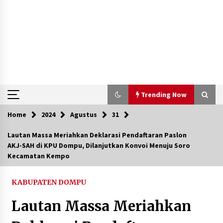
Trending Now
Home
2024
Agustus
31
Trending Now
Lautan Massa Meriahkan Deklarasi Pendaftaran Paslon
AKJ-SAH di KPU Dompu, Dilanjutkan Konvoi Menuju Soro
Aksi Penggerebekan Pengedar Sabu di Dompu,
Kecamatan Kempo
Ketegangan Memuncak di Kampung Bebas Dari
Narkoba
2 tahun ago
KABUPATEN DOMPU
Polsek Kempo Serahkan ODGJ ke Ketua DPRD
Lautan Massa Meriahkan
Dompu untuk Dirujuk ke RSJ
3 hari ago