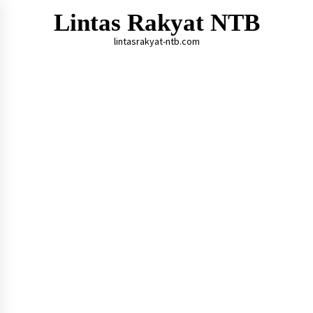
Skip
Lintas Rakyat NTB
to
content
lintasrakyat-ntb.com