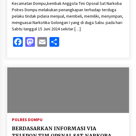
Kecamatan Dompu,kembali Anggota Tim Opsnal Sat Narkoba
Polres Dompu melakukan penangkapan terhadap terduga
pelaku tindak pidana menjual, membeli, memiliki, menyimpan,
menguasai Narkotika Golongan I yang di duga Sabu. pada hari
Sabtu tanggal 15 Juni 2024 sekitar […]
Facebook
Mastodon
Email
Share
POLRES DOMPU
BERDASARKAN INFORMASI VIA
TELEPON,TIM OPSNAL SAT NARKOBA