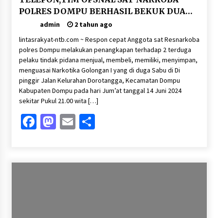
POLRES DOMPU BERHASIL BEKUK DUA
PRIA DI DUGA KUASAI SHABU-SHABU
admin
2 tahun ago
lintasrakyat-ntb.com ~ Respon cepat Anggota sat Resnarkoba
polres Dompu melakukan penangkapan terhadap 2 terduga
pelaku tindak pidana menjual, membeli, memiliki, menyimpan,
menguasai Narkotika Golongan I yang di duga Sabu di Di
pinggir Jalan Kelurahan Dorotangga, Kecamatan Dompu
Kabupaten Dompu pada hari Jum’at tanggal 14 Juni 2024
sekitar Pukul 21.00 wita […]
Facebook
Mastodon
Email
Share