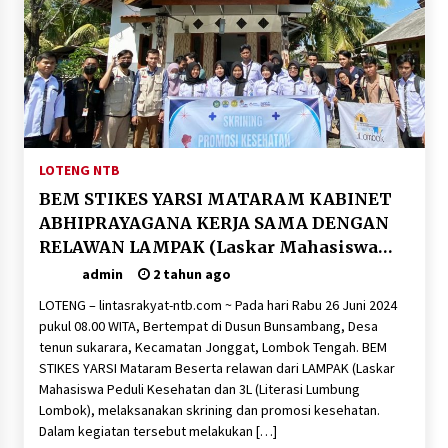
SATRESNARKOBA POLRES DOMPU AMANKAN
TERDUGA PELAKU NARKOTIKA DI KECAMATAN
KEMPO, BELASAN PAKET DIDUGA SABU DISITA
1 bulan ago
LOTENG NTB
BEM STIKES YARSI MATARAM KABINET
ABHIPRAYAGANA KERJA SAMA DENGAN
RELAWAN LAMPAK (Laskar Mahasiswa
Peduli Keshatan) DAN 3L (Literasi
admin
2 tahun ago
Lumbung Lombok) MELAKSANAKAN
LOTENG – lintasrakyat-ntb.com ~ Pada hari Rabu 26 Juni 2024
SKRINING & PROMOSI KESEHATAN
pukul 08.00 WITA, Bertempat di Dusun Bunsambang, Desa
tenun sukarara, Kecamatan Jonggat, Lombok Tengah. BEM
STIKES YARSI Mataram Beserta relawan dari LAMPAK (Laskar
Mahasiswa Peduli Kesehatan dan 3L (Literasi Lumbung
Lombok), melaksanakan skrining dan promosi kesehatan.
Dalam kegiatan tersebut melakukan […]