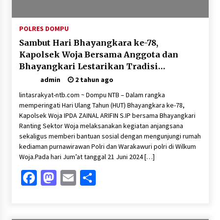
POLRES DOMPU
Sambut Hari Bhayangkara ke-78,
Kapolsek Woja Bersama Anggota dan
Bhayangkari Lestarikan Tradisi
Anjangsana Purnawirawan dan
admin
2 tahun ago
Warakawuri
lintasrakyat-ntb.com ~ Dompu NTB – Dalam rangka
memperingati Hari Ulang Tahun (HUT) Bhayangkara ke-78,
Kapolsek Woja IPDA ZAINAL ARIFIN S.IP bersama Bhayangkari
Ranting Sektor Woja melaksanakan kegiatan anjangsana
sekaligus memberi bantuan sosial dengan mengunjungi rumah
kediaman purnawirawan Polri dan Warakawuri polri di Wilkum
Woja.Pada hari Jum’at tanggal 21 Juni 2024 […]
Facebook
Mastodon
Email
Share