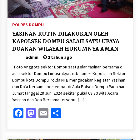
Pelarian terduga Otak Curanmor di Kecamatan
kempo, Berakhir di tangan Tim Opsnal Polsek
Kempo
3 minggu ago
POLRES DOMPU
YASINAN RUTIN DILAKUKAN OLEH
Tim Opsnal Polsek Kempo Amankan salah satu
Terduga Curanmor yang sempat jadi DPO
KAPOLSEK DOMPU SALAH SATU UPAYA
selama Sepekan
DOAKAN WILAYAH HUKUMNYA AMAN
4 minggu ago
admin
2 tahun ago
Tim Opsnal Polsek Kempo Amankan salah satu
Foto Anggota sektor Dompu saat gelar Yasinan bersama di
Terduga Curanmor yang sempat jadi DPO
selama Sepekan
aula sektor Dompu Lintasrakyat-ntb.com ~ Kepolisian Sektor
Dompu kota Dompu Polda NTB mengadakan kegiatan Yasinan
4 minggu ago
dan Do’a bersama bertempat di Aula Polsek Dompu Pada hari
Sekjen GTKN Desak Revisi PermenPANRB
Jumat tanggal 28 Juni 2024 sekitar pukul 08.30 wita Acara
Nomor 9 Tahun 2026, Soroti Ketidakpastian
Yasinan dan Doa Bersama tersebut […]
Nasib PPPK Paruh Waktu di Tengah
Keterbatasan Fiskal Daerah
4 minggu ago
Facebook
Mastodon
Email
Share
Polsek Pekat Kawal Aksi Petani Tebu Secara
Humanis, Dialog dengan PT SMS Hasilkan
Kesepakatan Awal Demi Menjaga Harkamtibmas
1 bulan ago