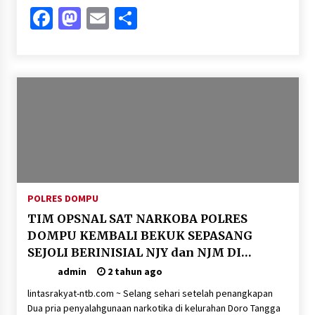
Facebook
Mastodon
Email
Share
POLRES DOMPU
TIM OPSNAL SAT NARKOBA POLRES
DOMPU KEMBALI BEKUK SEPASANG
SEJOLI BERINISIAL NJY dan NJM DI
SEBUAH KOS KOSAN KARENA DI DUGA
admin
2 tahun ago
PENGEDAR NARKOTIKA
lintasrakyat-ntb.com ~ Selang sehari setelah penangkapan
Dua pria penyalahgunaan narkotika di kelurahan Doro Tangga