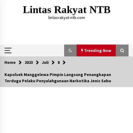
Skip
Lintas Rakyat NTB
to
content
lintasrakyat-ntb.com
Trending Now
Home
2023
Juli
8
Trending Now
Kapolsek Manggelewa Pimpin Langsung Penangkapan
Terduga Pelaku Penyalahgunaan Narkotika Jenis Sabu
Aksi Penggerebekan Pengedar Sabu di Dompu,
Ketegangan Memuncak di Kampung Bebas Dari
Narkoba
2 tahun ago
Polsek Kempo Serahkan ODGJ ke Ketua DPRD
Dompu untuk Dirujuk ke RSJ
4 hari ago