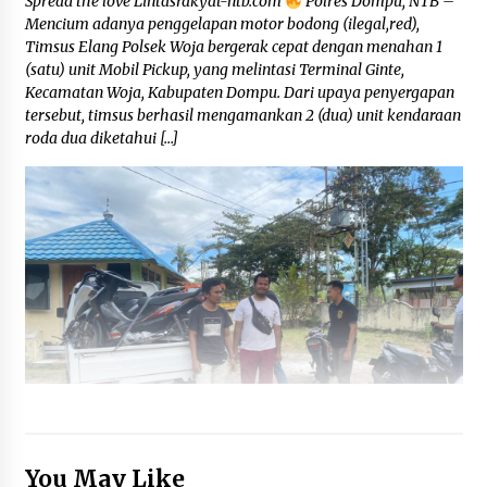
Spread the love Lintasrakyat-ntb.com
Polres Dompu, NTB –
Mencium adanya penggelapan motor bodong (ilegal,red),
Timsus Elang Polsek Woja bergerak cepat dengan menahan 1
(satu) unit Mobil Pickup, yang melintasi Terminal Ginte,
Kecamatan Woja, Kabupaten Dompu. Dari upaya penyergapan
tersebut, timsus berhasil mengamankan 2 (dua) unit kendaraan
roda dua diketahui […]
You May Like