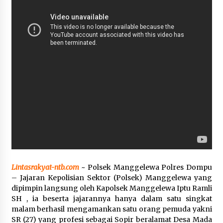
SATRESNARKOBA POLRES DOMPU AMANKAN
TERDUGA PELAKU NARKOTIKA DI KECAMATAN
KEMPO, BELASAN PAKET DIDUGA SABU DISITA
1 bulan ago
Lintasrakyat-ntb.com
~ Polsek Manggelewa Polres Dompu
– Jajaran Kepolisian Sektor (Polsek) Manggelewa yang
dipimpin langsung oleh Kapolsek Manggelewa Iptu Ramli
SH , ia beserta jajarannya hanya dalam satu singkat
malam berhasil mengamankan satu orang pemuda yakni
SR (27) yang profesi sebagai Sopir beralamat Desa Mada