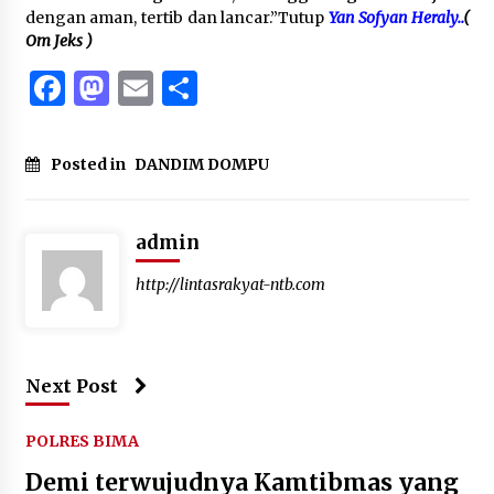
dengan aman, tertib dan lancar.”Tutup
Yan Sofyan Heraly..
(
Om Jeks )
Facebook
Mastodon
Email
Share
Posted in
DANDIM DOMPU
admin
http://lintasrakyat-ntb.com
Next Post
POLRES BIMA
Demi terwujudnya Kamtibmas yang