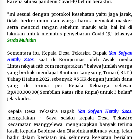
karena situasi pandemi Covid-19 belum berakhir.”
“Ini sesuai dengan protokol kesehatan yaitu jaga jarak,
tidak berkerumun dan warga harus memakai masker
serta mencuci tangan sebelum masuk aula, hal ini di
lakukan untuk memutus penyebaran Covid-19,” jelasnya
Serda Muhidin
Sementara itu, Kepala Desa Tekasira Bapak
Yan Sofyan
Heraly S.sos
. saat di Kompirmasi oleh Awak media
Lintasrakyat-ntb.com mengatakan ” bahwa jumlah warga
yang berhak mendapat Bantuan Langsung Tunai ( BLT )
Tahap II tahun 2022, sebanyak 96 KK dengan jumlah dana
yang di terima per Kepala Keluarga sebesar
Rp.900.000,00( Sembilan Ratus ribu Rupia) untuk 3 bulan”
jelas kades
Kepala Desa Tekasira Bapak
Yan Sofyan Heraly S.sos
.
mengatakan ” Saya selaku kepala Desa Tekasire
Kecamatan Manggelewa, mengucapkan banyak terima
kasih kepada Babinsa dan Bhabinkamtibmas yang telah
hadir dalam kegiatan ini, sehingga kegiatan berjalan