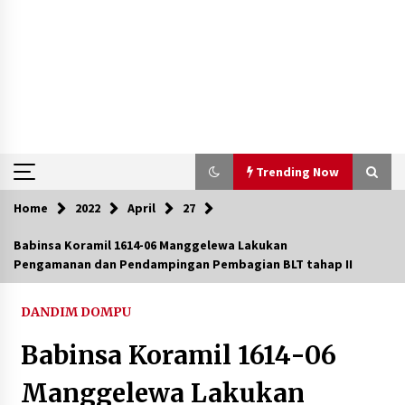
Trending Now
Home
2022
April
27
Trending Now
Babinsa Koramil 1614-06 Manggelewa Lakukan
Pengamanan dan Pendampingan Pembagian BLT tahap II
Aksi Penggerebekan Pengedar Sabu di Dompu,
Ketegangan Memuncak di Kampung Bebas Dari
Narkoba
DANDIM DOMPU
2 tahun ago
Babinsa Koramil 1614-06
Polsek Kempo Serahkan ODGJ ke Ketua DPRD
Dompu untuk Dirujuk ke RSJ
Manggelewa Lakukan
4 hari ago