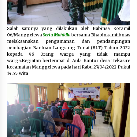
1 bulan ago
SATRESNARKOBA POLRES DOMPU AMANKAN
TERDUGA PELAKU NARKOTIKA DI KECAMATAN
KEMPO, BELASAN PAKET DIDUGA SABU DISITA
Salah satunya yang dilakukan oleh Babinsa Koramil
1 bulan ago
06/Manggelewa
Sertu Muhidin
bersama Bhabinkamtibmas
melaksanakan pengamanan dan pendampingan
pembagian Bantuan Langsung Tunai (BLT) Tahun 2022
kepada 96 0rang warga yang tidak mampu
warga.Kegiatan bertempat di Aula Kantor desa Tekasire
kecamatan Manggelewa pada hari Rabu 27/04/2022 Pukul
14.55 Wita