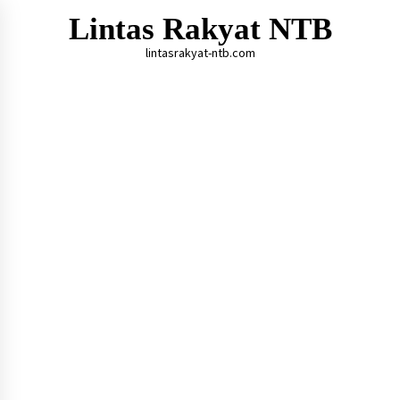
Skip
Lintas Rakyat NTB
to
content
lintasrakyat-ntb.com