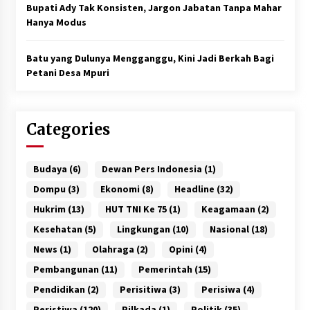
Bupati Ady Tak Konsisten, Jargon Jabatan Tanpa Mahar
Hanya Modus
Batu yang Dulunya Mengganggu, Kini Jadi Berkah Bagi
Petani Desa Mpuri
Categories
Budaya
(6)
Dewan Pers Indonesia
(1)
Dompu
(3)
Ekonomi
(8)
Headline
(32)
Hukrim
(13)
HUT TNI Ke 75
(1)
Keagamaan
(2)
Kesehatan
(5)
Lingkungan
(10)
Nasional
(18)
News
(1)
Olahraga
(2)
Opini
(4)
Pembangunan
(11)
Pemerintah
(15)
Pendidikan
(2)
Perisitiwa
(3)
Perisiwa
(4)
Peristiwa
(120)
Pilkada
(1)
Politik
(35)