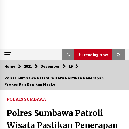
Trending Now
Home
2021
Desember
19
Trending Now
Polres Sumbawa Patroli Wisata Pastikan Penerapan
Prokes Dan Bagikan Masker
Aksi Penggerebekan Pengedar Sabu di Dompu,
Ketegangan Memuncak di Kampung Bebas Dari
Narkoba
POLRES SUMBAWA
2 tahun ago
Polres Sumbawa Patroli
Polsek Kempo Serahkan ODGJ ke Ketua DPRD
Dompu untuk Dirujuk ke RSJ
Wisata Pastikan Penerapan
2 hari ago