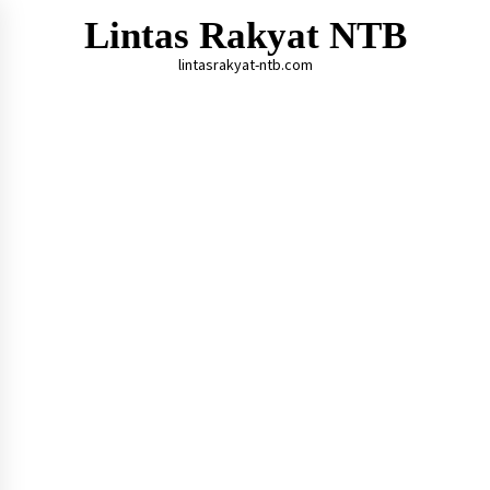
Skip
Lintas Rakyat NTB
to
content
lintasrakyat-ntb.com