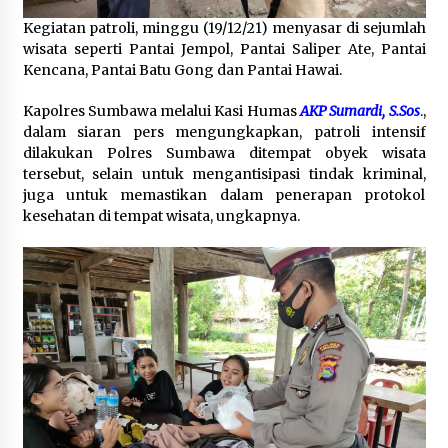
4 minggu ago
Kegiatan patroli, minggu (19/12/21) menyasar di sejumlah
wisata seperti Pantai Jempol, Pantai Saliper Ate, Pantai
SATRESNARKOBA POLRES DOMPU AMANKAN
Kencana, Pantai Batu Gong dan Pantai Hawai.
TERDUGA PELAKU NARKOTIKA DI KECAMATAN
KEMPO, BELASAN PAKET DIDUGA SABU DISITA
Kapolres Sumbawa melalui Kasi Humas
AKP Sumardi, S.Sos
.,
1 bulan ago
dalam siaran pers mengungkapkan, patroli intensif
dilakukan Polres Sumbawa ditempat obyek wisata
tersebut, selain untuk mengantisipasi tindak kriminal,
juga untuk memastikan dalam penerapan protokol
kesehatan di tempat wisata, ungkapnya.