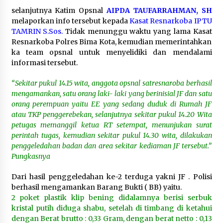
1 bulan ago
selanjutnya Katim Opsnal
AIPDA TAUFARRAHMAN, SH
melaporkan info tersebut kepada
Kasat Resnarkoba IPTU
SATRESNARKOBA POLRES DOMPU AMANKAN
TAMRIN S.Sos.
Tidak menunggu waktu yang lama Kasat
TERDUGA PELAKU NARKOTIKA DI KECAMATAN
Resnarkoba Polres Bima Kota, kemudian memerintahkan
KEMPO, BELASAN PAKET DIDUGA SABU DISITA
ka team opsnal untuk menyelidiki dan mendalami
1 bulan ago
informasi tersebut.
“Sekitar pukul 14.15 wita, anggota opsnal satresnaroba berhasil
mengamankan, satu orang laki- laki yang berinisial JF dan satu
orang perempuan yaitu EE yang sedang duduk di Rumah JF
atau TKP penggerebekan, selanjutnya sekitar pukul 14.20 Wita
petugas memanggil ketua RT setempat, menunjukan surat
perintah tugas, kemudian sekitar pukul 14.30 wita, dilakukan
penggeledahan badan dan area sekitar kediaman JF tersebut.”
Pungkasnya
Dari hasil penggeledahan ke-2 terduga yakni JF . Polisi
berhasil mengamankan Barang Bukti ( BB) yaitu.
2 poket plastik klip bening didalamnya berisi serbuk
kristal putih diduga shabu, setelah di timbang di ketahui
dengan Berat brutto : 0,33 Gram, dengan berat netto : 0,13