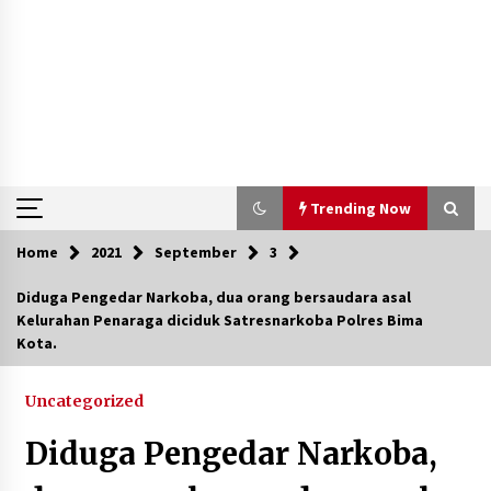
Trending Now
Home
2021
September
3
Trending Now
Diduga Pengedar Narkoba, dua orang bersaudara asal
Kelurahan Penaraga diciduk Satresnarkoba Polres Bima
Aksi Penggerebekan Pengedar Sabu di Dompu,
Kota.
Ketegangan Memuncak di Kampung Bebas Dari
Narkoba
2 tahun ago
Uncategorized
Polsek Kempo Serahkan ODGJ ke Ketua DPRD
Diduga Pengedar Narkoba,
Dompu untuk Dirujuk ke RSJ
3 hari ago