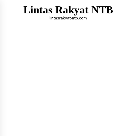
Skip
Lintas Rakyat NTB
to
content
lintasrakyat-ntb.com