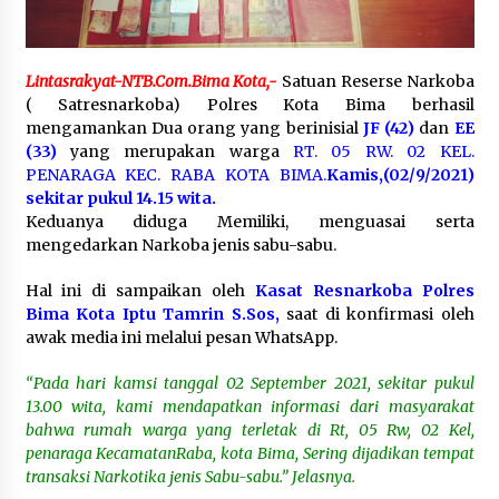
Pelarian terduga Otak Curanmor di Kecamatan
kempo, Berakhir di tangan Tim Opsnal Polsek
Kempo
Lintasrakyat-NTB.Com.Bima Kota,-
Satuan Reserse Narkoba
3 minggu ago
( Satresnarkoba) Polres Kota Bima berhasil
mengamankan Dua orang yang berinisial
JF (42)
dan
EE
Tim Opsnal Polsek Kempo Amankan salah satu
(33)
yang merupakan warga
RT. 05 RW. 02 KEL.
Terduga Curanmor yang sempat jadi DPO
PENARAGA KEC. RABA KOTA BIMA.
Kamis,(02/9/2021)
selama Sepekan
sekitar pukul 14.15 wita.
3 minggu ago
Keduanya diduga Memiliki, menguasai serta
mengedarkan Narkoba jenis sabu-sabu.
Tim Opsnal Polsek Kempo Amankan salah satu
Terduga Curanmor yang sempat jadi DPO
selama Sepekan
Hal ini di sampaikan oleh
Kasat Resnarkoba Polres
3 minggu ago
Bima Kota Iptu Tamrin S.Sos,
saat di konfirmasi oleh
awak media ini melalui pesan WhatsApp.
Sekjen GTKN Desak Revisi PermenPANRB
Nomor 9 Tahun 2026, Soroti Ketidakpastian
“Pada hari kamsi tanggal 02 September 2021, sekitar pukul
Nasib PPPK Paruh Waktu di Tengah
13.00 wita, kami mendapatkan informasi dari masyarakat
Keterbatasan Fiskal Daerah
4 minggu ago
bahwa rumah warga yang terletak di Rt, 05 Rw, 02 Kel,
penaraga KecamatanRaba, kota Bima, Sering dijadikan tempat
Polsek Pekat Kawal Aksi Petani Tebu Secara
transaksi Narkotika jenis Sabu-sabu.” Jelasnya.
Humanis, Dialog dengan PT SMS Hasilkan
Kesepakatan Awal Demi Menjaga Harkamtibmas