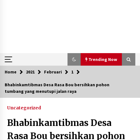
Trending Now
Home
2021
Februari
1
Trending Now
Bhabinkamtibmas Desa Rasa Bou bersihkan pohon
tumbang yang menutupi jalan raya
Aksi Penggerebekan Pengedar Sabu di Dompu,
Ketegangan Memuncak di Kampung Bebas Dari
Narkoba
Uncategorized
2 tahun ago
Bhabinkamtibmas Desa
Polsek Kempo Serahkan ODGJ ke Ketua DPRD
Dompu untuk Dirujuk ke RSJ
Rasa Bou bersihkan pohon
3 hari ago