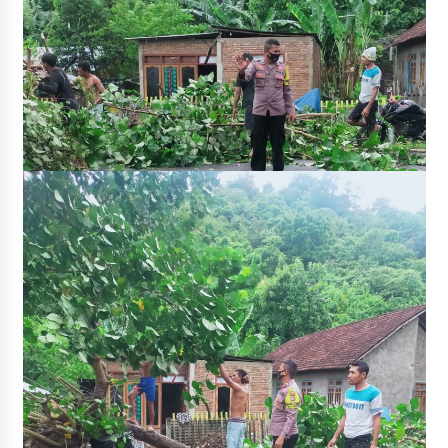
Pelarian terduga Otak Curanmor di Kecamatan
kempo, Berakhir di tangan Tim Opsnal Polsek
Kempo
3 minggu ago
Tim Opsnal Polsek Kempo Amankan salah satu
Terduga Curanmor yang sempat jadi DPO
selama Sepekan
3 minggu ago
Tim Opsnal Polsek Kempo Amankan salah satu
Terduga Curanmor yang sempat jadi DPO
selama Sepekan
3 minggu ago
Sekjen GTKN Desak Revisi PermenPANRB
Nomor 9 Tahun 2026, Soroti Ketidakpastian
Nasib PPPK Paruh Waktu di Tengah
Keterbatasan Fiskal Daerah
4 minggu ago
Polsek Pekat Kawal Aksi Petani Tebu Secara
Humanis, Dialog dengan PT SMS Hasilkan
Kesepakatan Awal Demi Menjaga Harkamtibmas