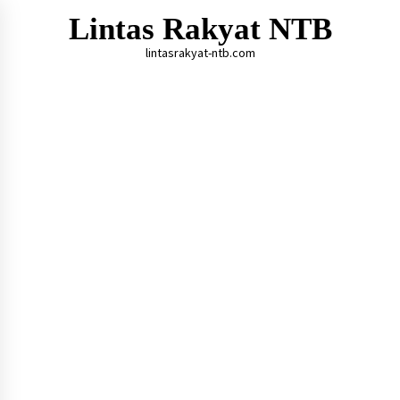
Skip
Lintas Rakyat NTB
to
content
lintasrakyat-ntb.com