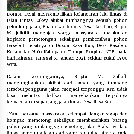
1 bulan ago
Dompu-Demi mengembalikan kelancaran lalu lintas di
SATRESNARKOBA POLRES DOMPU AMANKAN
Jalan Lintas Lakey akibat tumbangnya sebuah pohon
TERDUGA PELAKU NARKOTIKA DI KECAMATAN
pelindung jalan, Bhabinkamtibmas Desa Rasabou, Briptu
KEMPO, BELASAN PAKET DIDUGA SABU DISITA
M. Julkifli mengajak warga masyarakat melakukan
1 bulan ago
kegiatan pemotongan sekaligus pembersihan pohon
tersebut Tepatnya di Dusun Rasa Bou, Desa Rasabou
Kecamatan Hu’u Kabupaten Dompu Propinsi NTB, pada
hari Minggu, tanggal 31 Januari 2021, sekitar pukul 14.00
Wita.
Dalam keterangannya, Briptu M. Zulkifli
mengungkapkan akibat dari pohon yang tumbang
tersebut,pengguna jalan menjadi terganggu Krn tidak
bisa melintas bahkan menyebabkan terjadinya
kemacetan di sepanjang jalan lintas Desa Rasa Bou.
“Kami bersama masyarakat setempat dengan sigap dan
kompak memotong sekaligus membersihkan batang
pohon yang tumbang yg memotong jalan. Akibatnya lalu
lintas pengguna jalan dari yang roda dua hingga roda