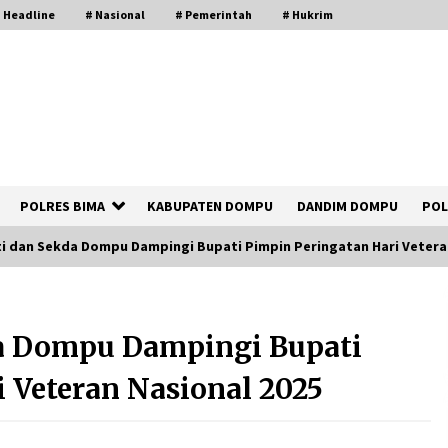
 Headline
# Nasional
# Pemerintah
# Hukrim
POLRES BIMA
KABUPATEN DOMPU
DANDIM DOMPU
POL
i dan Sekda Dompu Dampingi Bupati Pimpin Peringatan Hari Veteran
Polsek Kempo Serahkan ODGJ ke
Ketua DPRD Dompu untuk Dirujuk ke
a Dompu Dampingi Bupati
RSJ
4 hari ago
 Veteran Nasional 2025
Bupati Ady Tak Konsisten, Jargon
Jabatan Tanpa Mahar Hanya Modus