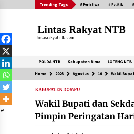
Skip
Trending Tags
# Peristiwa
# Politik
#
to
content
Lintas Rakyat NTB
lintasrakyat-ntb.com
POLDA NTB
Kabupaten Bima
LOTENG NTB
Home
2025
Agustus
10
Wakil Bupat
Trending Now
KABUPATEN DOMPU
Aksi Penggerebekan Pengedar Sabu
di Dompu, Ketegangan Memuncak di
Wakil Bupati dan Sekd
Kampung Bebas Dari Narkoba
2 tahun ago
Pimpin Peringatan Hari
Stop Buang Biji Asam! Warga Nusa
Jaya Sulap Jadi Camilan Kekinian