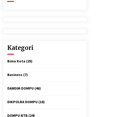
2 minggu ago
Tim Opsnal Polsek Kempo Amankan
salah satu Terduga Curanmor yang
sempat jadi DPO selama Sepekan
4 minggu ago
Polsek Pekat Kawal Aksi Petani Tebu
Secara Humanis, Dialog dengan PT
Kategori
SMS Hasilkan Kesepakatan Awal
Demi Menjaga Harkamtibmas
1 bulan ago
Bima Kota
(25)
Business
(7)
DANDIM DOMPU
(46)
DIKPOLRA DOMPU
(10)
DOMPU NTB
(24)