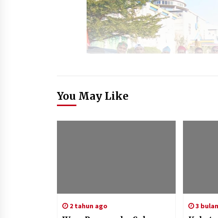
You May Like
2 tahun ago
3 bula