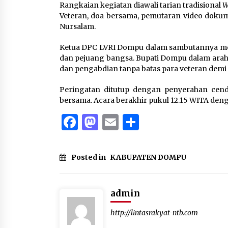
Rangkaian kegiatan diawali tarian tradisional
W
Veteran, doa bersama, pemutaran video dokum
Nursalam.
Ketua DPC LVRI Dompu dalam sambutannya men
dan pejuang bangsa. Bupati Dompu dalam ara
dan pengabdian tanpa batas para veteran demi
Peringatan ditutup dengan penyerahan cen
bersama. Acara berakhir pukul 12.15 WITA denga
Facebook
Mastodon
Email
Share
Posted in
KABUPATEN DOMPU
admin
http://lintasrakyat-ntb.com