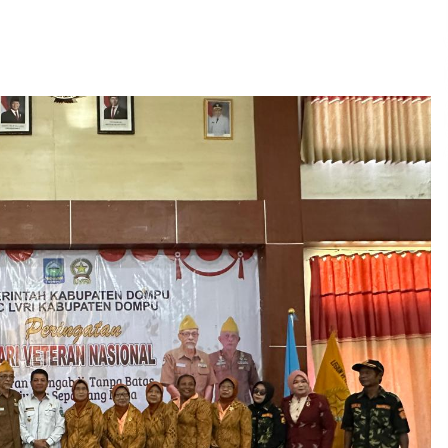
2 minggu ago
Pelarian terduga Otak Curanmor di
Kecamatan kempo, Berakhir di
tangan Tim Opsnal Polsek Kempo
3 minggu ago
Sekjen GTKN Desak Revisi
PermenPANRB Nomor 9 Tahun 2026,
Soroti Ketidakpastian Nasib PPPK
Paruh Waktu di Tengah
4 minggu ago
Keterbatasan Fiskal Daerah