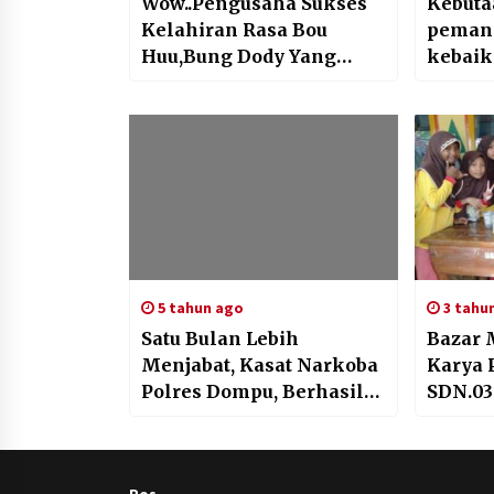
Wow..Pengusaha Sukses
Kebut
Kelahiran Rasa Bou
pemand
Huu,Bung Dody Yang
kebaik
Merupakan Direktur CV
menge
EMA, Mampu
semang
Mengadakan Alat Berat
Untuk Di sewakan di PT
STM Vale
5 tahun ago
3 tahu
Satu Bulan Lebih
Bazar 
Menjabat, Kasat Narkoba
Karya 
Polres Dompu, Berhasil
SDN.0
Ungkap 13 Kasus
Penyalagunaan Narkoba