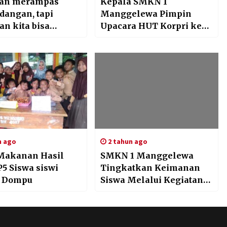
aan merampas
Kepala SMKN 1
angan, tapi
Manggelewa Pimpin
an kita bisa
Upacara HUT Korpri ke
mbalikan
-53 dan Sampaikan Pesan
at hidupnya
Inspiratif”
n ago
2 tahun ago
Makanan Hasil
SMKN 1 Manggelewa
P5 Siswa siswi
Tingkatkan Keimanan
3 Dompu
Siswa Melalui Kegiatan
Imtaq Rutin