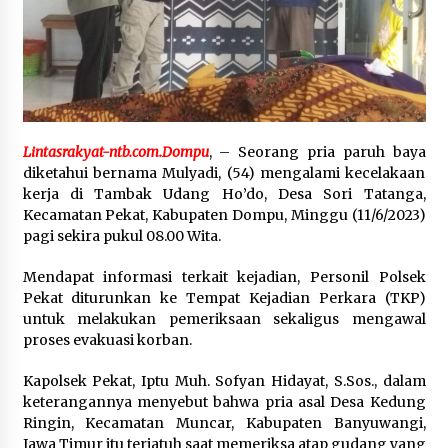
SATRESNARKOBA POLRES DOMPU AMANKAN
TERDUGA PELAKU NARKOTIKA DI KECAMATAN
KEMPO, BELASAN PAKET DIDUGA SABU DISITA
1 bulan ago
Lintasrakyat-ntb.com.Dompu
, – Seorang pria paruh baya
diketahui bernama Mulyadi, (54) mengalami kecelakaan
kerja di Tambak Udang Ho’do, Desa Sori Tatanga,
Kecamatan Pekat, Kabupaten Dompu, Minggu (11/6/2023)
pagi sekira pukul 08.00 Wita.
Mendapat informasi terkait kejadian, Personil Polsek
Pekat diturunkan ke Tempat Kejadian Perkara (TKP)
untuk melakukan pemeriksaan sekaligus mengawal
proses evakuasi korban.
Kapolsek Pekat, Iptu Muh. Sofyan Hidayat, S.Sos., dalam
keterangannya menyebut bahwa pria asal Desa Kedung
Ringin, Kecamatan Muncar, Kabupaten Banyuwangi,
Jawa Timur itu terjatuh saat memeriksa atap gudang yang