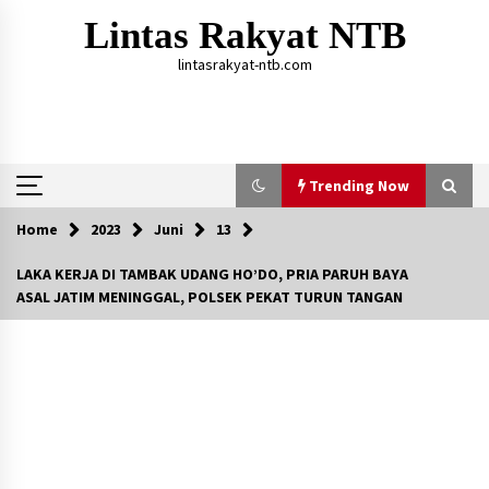
Skip
Lintas Rakyat NTB
to
content
lintasrakyat-ntb.com
Trending Now
Home
2023
Juni
13
Trending Now
LAKA KERJA DI TAMBAK UDANG HO’DO, PRIA PARUH BAYA
ASAL JATIM MENINGGAL, POLSEK PEKAT TURUN TANGAN
Aksi Penggerebekan Pengedar Sabu di Dompu,
Ketegangan Memuncak di Kampung Bebas Dari
Narkoba
2 tahun ago
Polsek Kempo Serahkan ODGJ ke Ketua DPRD
Dompu untuk Dirujuk ke RSJ
4 hari ago