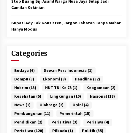
Stop Buang Biji Asam! Warga Nusa Jaya Sulap Jadi
Camilan Kekinian
Bupati Ady Tak Konsisten, Jargon Jabatan Tanpa Mahar
Hanya Modus
Categories
Budaya
(6)
Dewan Pers Indonesia
(1)
Dompu
(3)
Ekonomi
(8)
Headline
(32)
Hukrim
(13)
HUT TNI Ke 75
(1)
Keagamaan
(2)
Kesehatan
(5)
Lingkungan
(10)
Nasional
(18)
News
(1)
Olahraga
(2)
Opini
(4)
Pembangunan
(11)
Pemerintah
(15)
Pendidikan
(2)
Perisitiwa
(3)
Perisiwa
(4)
Peristiwa
(120)
Pilkada
(1)
Politik
(35)