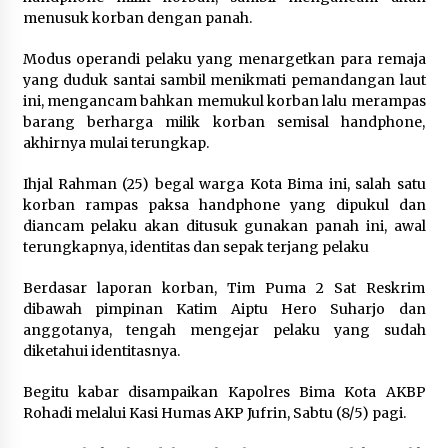
menusuk korban dengan panah.
Polsek Pekat Kawal Aksi Petani Tebu Secara
Humanis, Dialog dengan PT SMS Hasilkan
Modus operandi pelaku yang menargetkan para remaja
Kesepakatan Awal Demi Menjaga Harkamtibmas
yang duduk santai sambil menikmati pemandangan laut
1 bulan ago
ini, mengancam bahkan memukul korban lalu merampas
barang berharga milik korban semisal handphone,
akhirnya mulai terungkap.
Ihjal Rahman (25) begal warga Kota Bima ini, salah satu
korban rampas paksa handphone yang dipukul dan
diancam pelaku akan ditusuk gunakan panah ini, awal
terungkapnya, identitas dan sepak terjang pelaku
Berdasar laporan korban, Tim Puma 2 Sat Reskrim
dibawah pimpinan Katim Aiptu Hero Suharjo dan
anggotanya, tengah mengejar pelaku yang sudah
diketahui identitasnya.
Begitu kabar disampaikan Kapolres Bima Kota AKBP
Rohadi melalui Kasi Humas AKP Jufrin, Sabtu (8/5) pagi.