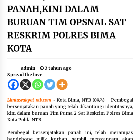
Sambut Hari Anak 2026 Bertema “21 Kambeke
PANAH,KINI DALAM
Anak”, Babinkamtibmas Desa Ta’a dan Babinsa
Desa Ta’a Gelar Patroli KambekeMalam
BURUAN TIM OPSNAL SAT
3 minggu ago
RESKRIM POLRES BIMA
Pelarian terduga Otak Curanmor di Kecamatan
kempo, Berakhir di tangan Tim Opsnal Polsek
Kempo
KOTA
4 minggu ago
Tim Opsnal Polsek Kempo Amankan salah satu
admin
3 tahun ago
Terduga Curanmor yang sempat jadi DPO
selama Sepekan
Spread the love
4 minggu ago
Tim Opsnal Polsek Kempo Amankan salah satu
Terduga Curanmor yang sempat jadi DPO
Limtasrakyat-ntb.com
~ Kota Bima, NTB (09/4) – Pembegal
selama Sepekan
bersenjatakan panah yang telah dikantongi identitasnya,
4 minggu ago
kini dalam buruan Tim Puma 2 Sat Reskrim Polres Bima
Kota Polda NTB.
Sekjen GTKN Desak Revisi PermenPANRB
Nomor 9 Tahun 2026, Soroti Ketidakpastian
Pembegal bersenjatakan panah ini, telah merampas
Nasib PPPK Paruh Waktu di Tengah
Keterbatasan Fiskal Daerah
handphone milik korban, sambil mengancam akan
4 minggu ago