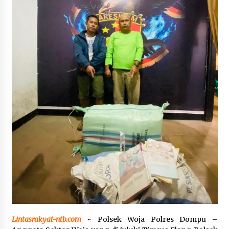
SATRESNARKOBA POLRES DOMPU AMANKAN
TERDUGA PELAKU NARKOTIKA DI KECAMATAN
KEMPO, BELASAN PAKET DIDUGA SABU DISITA
1 bulan ago
Lintasrakyat-ntb.com
~ Polsek Woja Polres Dompu –