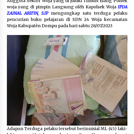
Anggota Sektor Woja yang di juluki Timsus Elang Polsek
woja yang di pimpin Langsung olèh Kapolsek Woja
IPDA
ZAINAL ARIFIN, S.IP
mengungkap satu terduga pelaku
pencurian buku pelajaran di SDN 24 Woja kecamatan
Woja Kabupatèn Dompu pada hari sabtu 28/07/2023
Adapun Terduga pelaku tersebut berinnisial ML (45) laki-