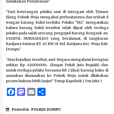
melakukan Perlawanan”
“Dari keterangan pelaku saat di introgasi oleh Timsus
Elang Polsek Woja mengakui perbuatannya dan terkait d
wmgan barang bukti terduka Pelaku “ML” mengatakan
bahwa barang bukti tersebut telah dijual oleh terduga
pelaku pada salah seorang pengepul Barang Rongsok an.
SYAIFUL NURHADI,(43) yang beralamat, di Lingkaran
Karijawa Selatan RT. 02 RW. 01 Kel. Karijawa Kec. Woja Kab.
Dompu.”
“Atas kejadian tersebut, aset Negara mengalami kerugian
sekitar Rp. 40.000.000,- (Empat Puluh Juta Rupiah) dan
untuk terduga pelaku bersama BB 2 (dua) karung buku di
amankan diamankan ke Polsek Woja untuk dilakukan
proses hukum lebih lanjut” Tutup Kapolsek ( Om Jeks )
Facebook
Mastodon
Email
Share
Posted in
POLRES DOMPU