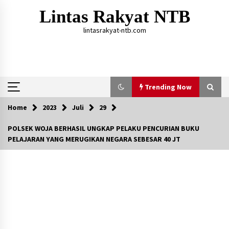
Skip
Lintas Rakyat NTB
to
content
lintasrakyat-ntb.com
Trending Now
Home
2023
Juli
29
Trending Now
POLSEK WOJA BERHASIL UNGKAP PELAKU PENCURIAN BUKU
PELAJARAN YANG MERUGIKAN NEGARA SEBESAR 40 JT
Aksi Penggerebekan Pengedar Sabu di Dompu,
Ketegangan Memuncak di Kampung Bebas Dari
Narkoba
2 tahun ago
Polsek Kempo Serahkan ODGJ ke Ketua DPRD
Dompu untuk Dirujuk ke RSJ
4 hari ago