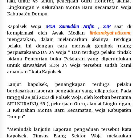
laki, umur 45 tahun, pekerjaan Guru Honorer, alamat
Lingkungan V Kelurahan Monta Baru Kecamatan Woja
Kabupatèn Dompu
Kapolsek Woja I
PDA Zainuddin Arifin , S.IP
saat di
kompirmasi oleh Awak Median
lintasrakyat-ntb.com
,
mengatakan, dalam melancarkan aksinya, terduga
pelaku ini dengan cara merusak gembok ruang
perpustakaan.SDN 24 Woja ” Dan terduga pelaku tindak
pidana Pencurian buku Pelajaran yang diperuntukan
untuk siswa/siswi SDN 24 Woja tersebut sudah kami
amankan ” kata Kapolsek
Lanjut kapolsek, penangkapan terduga pelaku
berdasarkan laporan pengaduan yang dilaporkan Pada
tanggal 28 Juli 2023 di Polsek Woja, oleh korban bernama
SITI NURAINI,( 55 ), pekerjaan Guru, alamat Lingkungan,
II Kelurahan Monta Baru Kecamatan, Woja Kabupatèn
Dompu”
“Menindak lanjutin Laporan pengaduan tersebut kata
kapolsek, Timsus Elang Sektor Woja melakukan