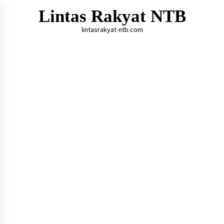
Skip
Lintas Rakyat NTB
to
content
lintasrakyat-ntb.com