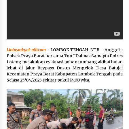
Pelarian terduga Otak Curanmor di Kecamatan
kempo, Berakhir di tangan Tim Opsnal Polsek
Kempo
3 minggu ago
Tim Opsnal Polsek Kempo Amankan salah satu
Terduga Curanmor yang sempat jadi DPO
selama Sepekan
Lintasrakyat-ntb.com
~ LOMBOK TENGAH, NTB – Anggota
3 minggu ago
Polsek Praya Barat bersama Ton I Dalmas Samapta Polres
Loteng melakukan evakuasi pohon tumbang akibat hujan
Tim Opsnal Polsek Kempo Amankan salah satu
lebat di jalur Baypass Dusun Mengelok Desa Batujai
Terduga Curanmor yang sempat jadi DPO
selama Sepekan
Kecamatan Praya Barat Kabupaten Lombok Tengah pada
3 minggu ago
Selasa 25/04/2023 sekitar pukul 14.00 wita.
Sekjen GTKN Desak Revisi PermenPANRB
Nomor 9 Tahun 2026, Soroti Ketidakpastian
Nasib PPPK Paruh Waktu di Tengah
Keterbatasan Fiskal Daerah
3 minggu ago
Polsek Pekat Kawal Aksi Petani Tebu Secara
Humanis, Dialog dengan PT SMS Hasilkan
Kesepakatan Awal Demi Menjaga Harkamtibmas