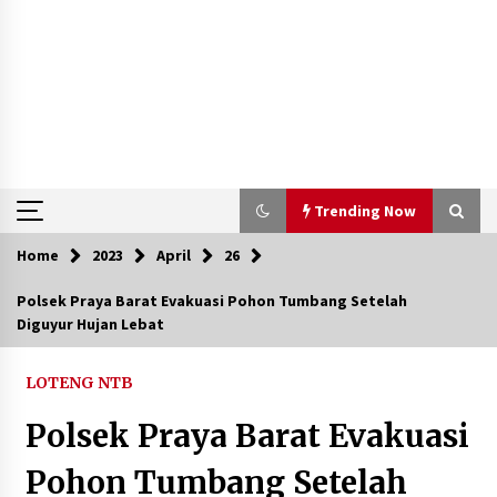
Trending Now
Home
2023
April
26
Trending Now
Polsek Praya Barat Evakuasi Pohon Tumbang Setelah
Diguyur Hujan Lebat
Aksi Penggerebekan Pengedar Sabu di Dompu,
Ketegangan Memuncak di Kampung Bebas Dari
Narkoba
LOTENG NTB
2 tahun ago
Polsek Praya Barat Evakuasi
Polsek Kempo Serahkan ODGJ ke Ketua DPRD
Dompu untuk Dirujuk ke RSJ
Pohon Tumbang Setelah
2 hari ago