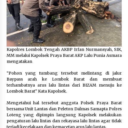
4 minggu ago
SATRESNARKOBA POLRES DOMPU AMANKAN
TERDUGA PELAKU NARKOTIKA DI KECAMATAN
KEMPO, BELASAN PAKET DIDUGA SABU DISITA
1 bulan ago
Kapolres Lombok Tengah AKBP Irfan Nurmansyah, SIK,
MM melalui Kapolsek Praya Barat AKP Lalu Punia Asmara
mengatakan
“Pohon yang tumbang tersebut melintang di jalur
Baypass arah ke Lombok Barat dan membuat
terhambatnya arus lalu lintas dari BIZAM menuju ke
Lombok Barat” Kata Kapolsek.
Mengetahui hal tersebut anggota Polsek Praya Barat
bersama Unit Lantas dan Peleton Dalmas Samapta Polres
Loteng yang dipimpin langsung Kapolsek melakukan
pengaturan lalu lintas dan rekayasa lalu lintas agar tidak
terjadi kecelakaan dan kemacetan arus lalu lantas.