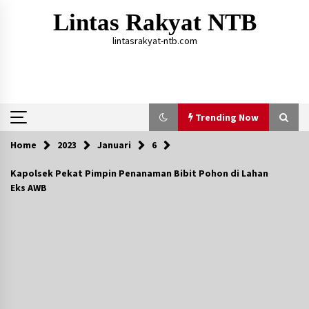
Skip
Lintas Rakyat NTB
to
content
lintasrakyat-ntb.com
Trending Now
Home
2023
Januari
6
Trending Now
Kapolsek Pekat Pimpin Penanaman Bibit Pohon di Lahan
Eks AWB
Aksi Penggerebekan Pengedar Sabu di Dompu,
Ketegangan Memuncak di Kampung Bebas Dari
Narkoba
2 tahun ago
Polsek Kempo Serahkan ODGJ ke Ketua DPRD
Dompu untuk Dirujuk ke RSJ
1 hari ago