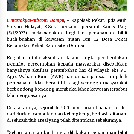
SATRESNARKOBA POLRES DOMPU AMANKAN
TERDUGA PELAKU NARKOTIKA DI KECAMATAN
Lintasrakyat-ntb.com. Dompu
, – Kapolsek Pekat, Ipda Muh.
KEMPO, BELASAN PAKET DIDUGA SABU DISITA
Sofyan Hidayat, S.Sos., bersama personil Kamis Pagi
1 bulan ago
(5/1/2023) melaksanakan kegiatan penanaman bibit
buah-buahan di kawasan hutan Km 12 Desa Pekat
Kecamatan Pekat, Kabupaten Dompu.
Kegiatan ini dimaksudkan dalam rangka pembentukan
Demplot percontohan kepada masyarakat disebabkan
banyaknya aktifitas perambahan liar di wilayah eks PT.
Agro Wahana Bumi (AWB) namun sampai saat ini pihak
perusahaan tidak beraktifitas lagi sehingga masyarakat
berbondong bondong membuka lahan kawasan tersebut
lalu menguasainya.
Dikatakannya, sejumlah 500 bibit buah-buahan terdiri
dari durian, rambutan dan kelengkeng, berhasil ditanam
di seluruh titik areal yang telah ditentukan sebelumnya.
“Selain tanaman buah, juga dilakukan penanaman bibit