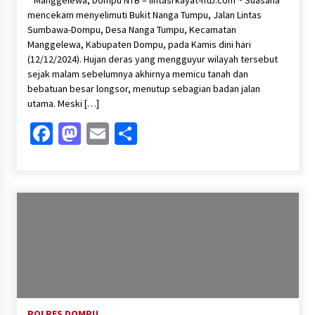
“ Manggelewa, Dompu NTB – lintasrkayat-ntb.com ~ Suasana
mencekam menyelimuti Bukit Nanga Tumpu, Jalan Lintas
Sumbawa-Dompu, Desa Nanga Tumpu, Kecamatan
Manggelewa, Kabupaten Dompu, pada Kamis dini hari
(12/12/2024). Hujan deras yang mengguyur wilayah tersebut
sejak malam sebelumnya akhirnya memicu tanah dan
bebatuan besar longsor, menutup sebagian badan jalan
utama. Meski […]
Facebook
Mastodon
Email
Share
POLRES DOMPU