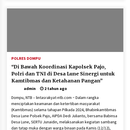
SATRESNARKOBA POLRES DOMPU AMANKAN
TERDUGA PELAKU NARKOTIKA DI KECAMATAN
KEMPO, BELASAN PAKET DIDUGA SABU DISITA
1 bulan ago
POLRES DOMPU
“Di Bawah Koordinasi Kapolsek Pajo,
Polri dan TNI di Desa Lune Sinergi untuk
Kamtibmas dan Ketahanan Pangan”
admin
2 tahun ago
Dompu, NTB – lintasrakyat-ntb.com ~ Dalam rangka
menciptakan keamanan dan ketertiban masyarakat
(Kamtibmas) selama tahapan Pilkada 2024, Bhabinkamtibmas
Desa Lune Polsek Pajo, AIPDA Dedi Julianto, bersama Babinsa
Desa Lune, SERTU Junaidin, melaksanakan kegiatan sambang
dan tatap muka dengan warga binaan pada Kamis (12/12),