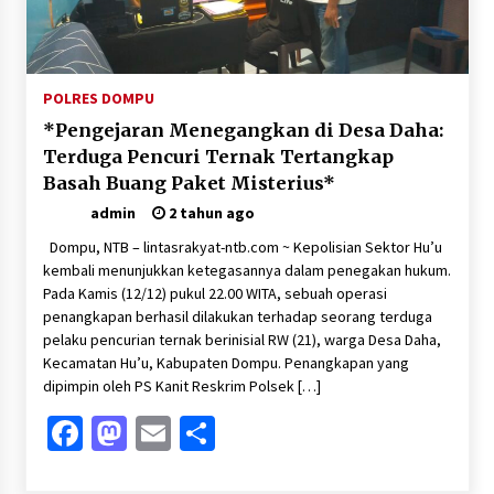
Pelarian terduga Otak Curanmor di Kecamatan
kempo, Berakhir di tangan Tim Opsnal Polsek
Kempo
3 minggu ago
POLRES DOMPU
Tim Opsnal Polsek Kempo Amankan salah satu
*Pengejaran Menegangkan di Desa Daha:
Terduga Curanmor yang sempat jadi DPO
selama Sepekan
Terduga Pencuri Ternak Tertangkap
3 minggu ago
Basah Buang Paket Misterius*
admin
2 tahun ago
Tim Opsnal Polsek Kempo Amankan salah satu
Terduga Curanmor yang sempat jadi DPO
Dompu, NTB – lintasrakyat-ntb.com ~ Kepolisian Sektor Hu’u
selama Sepekan
kembali menunjukkan ketegasannya dalam penegakan hukum.
3 minggu ago
Pada Kamis (12/12) pukul 22.00 WITA, sebuah operasi
penangkapan berhasil dilakukan terhadap seorang terduga
Sekjen GTKN Desak Revisi PermenPANRB
pelaku pencurian ternak berinisial RW (21), warga Desa Daha,
Nomor 9 Tahun 2026, Soroti Ketidakpastian
Kecamatan Hu’u, Kabupaten Dompu. Penangkapan yang
Nasib PPPK Paruh Waktu di Tengah
Keterbatasan Fiskal Daerah
dipimpin oleh PS Kanit Reskrim Polsek […]
3 minggu ago
Facebook
Mastodon
Email
Share
Polsek Pekat Kawal Aksi Petani Tebu Secara
Humanis, Dialog dengan PT SMS Hasilkan
Kesepakatan Awal Demi Menjaga Harkamtibmas
4 minggu ago