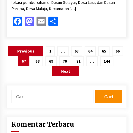
lokasi pembersihan di Dusun Selayar, Desa Lasi, dan Dusun
Paropa, Desa Malaju, Kecamatan […]
Facebook
Mastodon
Email
Share
Paginasi
Previous
1
…
63
64
65
66
pos
67
68
69
70
71
…
144
Next
Cari
untuk:
Komentar Terbaru