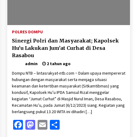
POLRES DOMPU
Sinergi Polri dan Masyarakat; Kapolsek
Hu’u Lakukan Jum’at Curhat di Desa
Rasabou
admin
2 tahun ago
Dompu NTB – lintasrakyat-ntb.com ~ Dalam upaya mempererat
hubungan dengan masyarakat serta menjaga situasi
keamanan dan ketertiban masyarakat (Sitkamtibmas) yang
kondusif, Kapolsek Hu’u IPDA Samsul Rizal menggelar
kegiatan “Jumat Curhat” di Masjid Nurul Iman, Desa Rasabou,
Kecamatan Hu’u, pada Jumat (6/12/2023) siang. Kegiatan yang
berlangsung pukul 13.20 WITA ini dihadiri […]
Facebook
Mastodon
Email
Share