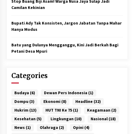
Stop Buang Biji Asam! Warga Nusa Jaya Sulap Jadi
Camilan Kekinian
Bupati Ady Tak Konsisten, Jargon Jabatan Tanpa Mahar
Hanya Modus
Batu yang Dulunya Mengganggu, Kini Jadi Berkah Bagi
Petani Desa Mpuri
Categories
Budaya
(6)
Dewan Pers Indonesia
(1)
Dompu
(3)
Ekonomi
(8)
Headline
(32)
Hukrim
(13)
HUT TNI Ke 75
(1)
Keagamaan
(2)
Kesehatan
(5)
Lingkungan
(10)
Nasional
(18)
News
(1)
Olahraga
(2)
Opini
(4)