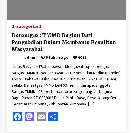
Sambut Hari Anak 2026 Bertema “21 Kambeke
Anak”, Babinkamtibmas Desa Ta’a dan Babinsa
Desa Ta’a Gelar Patroli KambekeMalam
3 minggu ago
Uncategorized
Pelarian terduga Otak Curanmor di Kecamatan
Dansatgas : TMMD Bagian Dari
kempo, Berakhir di tangan Tim Opsnal Polsek
Kempo
Pengabdian Dalam Membantu Kesulitan
4 minggu ago
Masyarakat
admin
6 tahun ago
6072
Tim Opsnal Polsek Kempo Amankan salah satu
Terduga Curanmor yang sempat jadi DPO
Lintas Rakyat-NTB.Sumbawa – Mengawali tugas pengabdian
selama Sepekan
Satgas TMMD kepada masyarakat, Komandan Kodim (Dandim)
4 minggu ago
1607/Sumbawa Letkol Kav Rudi Kurniawan, S.Sos. M.Tr (Han),
selaku Dansatgas TMMD ke-109 memimpin apel anggota
Tim Opsnal Polsek Kempo Amankan salah satu
Satgas TMMD 109, bertempat di areal gedung serbaguna
Terduga Curanmor yang sempat jadi DPO
Bage Papan RT. 003/002 Dusun Panto Daya, Desa Jotang Beru,
selama Sepekan
Kecamatan Empang, Kabupaten Sumbawa, […]
4 minggu ago
Facebook
Mastodon
Email
Share
Sekjen GTKN Desak Revisi PermenPANRB
Nomor 9 Tahun 2026, Soroti Ketidakpastian
Nasib PPPK Paruh Waktu di Tengah
Keterbatasan Fiskal Daerah
4 minggu ago