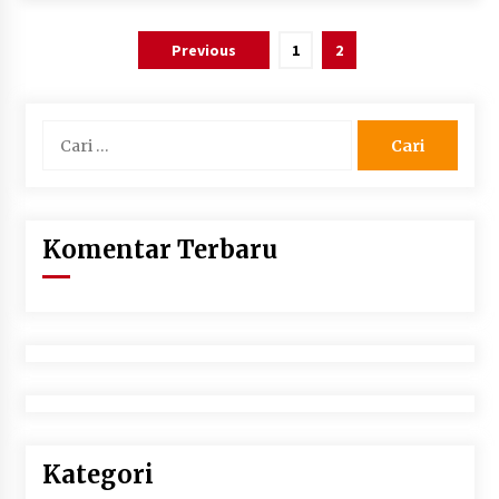
Paginasi
Polsek Pekat Kawal Aksi Petani Tebu Secara
Previous
1
2
Humanis, Dialog dengan PT SMS Hasilkan
pos
Kesepakatan Awal Demi Menjaga Harkamtibmas
1 bulan ago
Cari
untuk:
Komentar Terbaru
Kategori